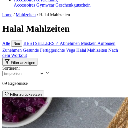
Accessoires
Gymwear
Geschenkgutschein
home
/
Mahlzeiten
/
Halal Mahlzeiten
Halal Mahlzeiten
Alle
BESTSELLERS ⭐
Abnehmen
Muskeln Aufbauen
Neu
Zunehmen
Gesunde Fertiggerichte
Vega
Halal Mahlzeiten
Nach
dem Workout
Filter anzeigen
Sortieren:
69
Ergebnisse
Filter zurücksetzen