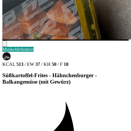
Muskeldefinition
حلال
HALAL
KCAL
513
/
EW
37
/
KH
50
/
F
18
Süßkartoffel-Frites - Hähnchenburger -
Balkangemüse (mit Gewürz)