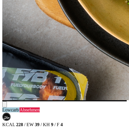
Lowcarb
Abnehmen
حلال
HALAL
KCAL
228
/
EW
39
/
KH
9
/
F
4