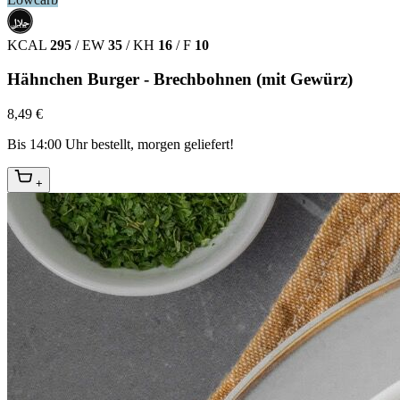
حلال
HALAL
KCAL
295
/
EW
35
/
KH
16
/
F
10
Hähnchen Burger - Brechbohnen (mit Gewürz)
8,49 €
Bis 14:00 Uhr bestellt, morgen geliefert!
+