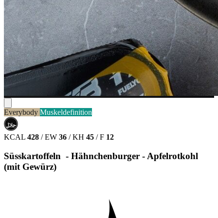
Everybody
Muskeldefinition
حلال
HALAL
KCAL
428
/
EW
36
/
KH
45
/
F
12
Süsskartoffeln - Hähnchenburger - Apfelrotkohl
(mit Gewürz)