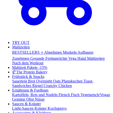
TRY OUT
Mahlzeiten
BESTSELLERS ⭐
Abnehmen
Muskeln Aufbauen
Zunehmen
Gesunde Fertiggerichte
Vega
Halal Mahlzeiten
Nach dem Workout
Mahlzeit Pakete
-15%
🥐
The Protein Bakery
Frühstück & Snacks
Sauerteig Brot
Overnight Oats
Pfannkuchen
Toast-
Sandwiches
Riegel
Crunchy Chicken
Ernährung & Fuelbags
Kartoffeln, Reis und Nudeln
Fleisch
Fisch
Vegetarisch/Vegan
Gemüse
Obst
Nüsse
Saucen & Kräuter
Light-Saucen
Kräuter
Kochsprays
Accessoires & Kleidung