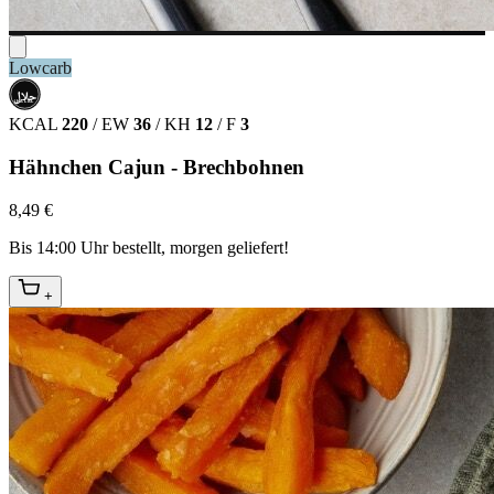
Lowcarb
حلال
HALAL
KCAL
220
/
EW
36
/
KH
12
/
F
3
Hähnchen Cajun - Brechbohnen
8,49 €
Bis 14:00 Uhr bestellt, morgen geliefert!
+