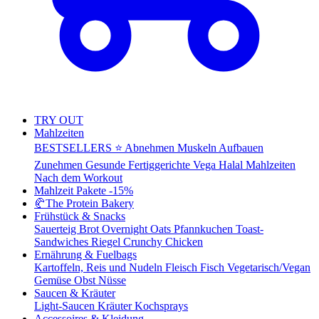
TRY OUT
Mahlzeiten
BESTSELLERS ⭐
Abnehmen
Muskeln Aufbauen
Zunehmen
Gesunde Fertiggerichte
Vega
Halal Mahlzeiten
Nach dem Workout
Mahlzeit Pakete
-15%
🥐
The Protein Bakery
Frühstück & Snacks
Sauerteig Brot
Overnight Oats
Pfannkuchen
Toast-
Sandwiches
Riegel
Crunchy Chicken
Ernährung & Fuelbags
Kartoffeln, Reis und Nudeln
Fleisch
Fisch
Vegetarisch/Vegan
Gemüse
Obst
Nüsse
Saucen & Kräuter
Light-Saucen
Kräuter
Kochsprays
Accessoires & Kleidung