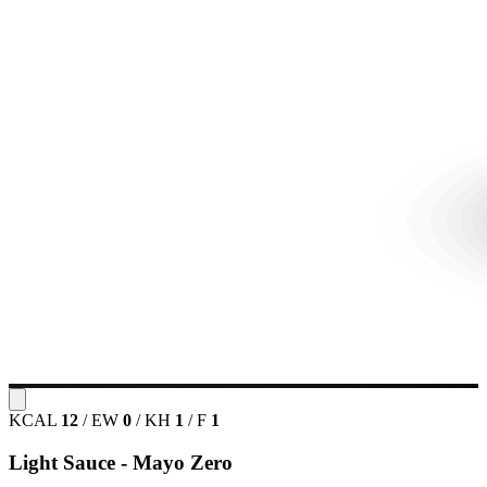
KCAL
12
/
EW
0
/
KH
1
/
F
1
Light Sauce - Mayo Zero