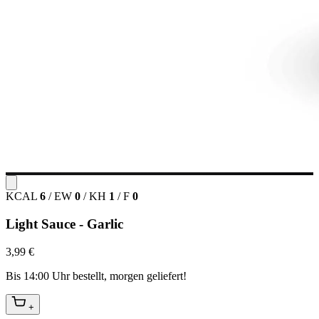
KCAL
6
/
EW
0
/
KH
1
/
F
0
Light Sauce - Garlic
3,99 €
Bis 14:00 Uhr bestellt, morgen geliefert!
+