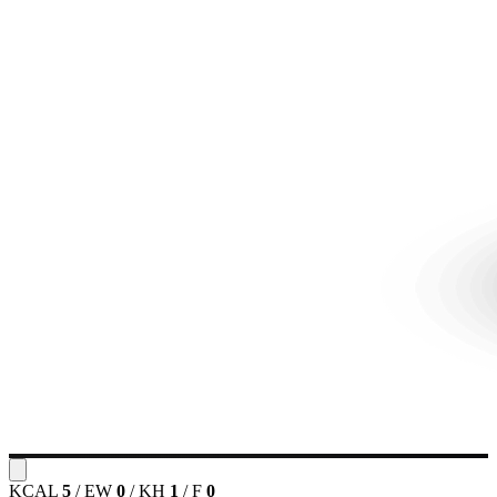
KCAL
5
/
EW
0
/
KH
1
/
F
0