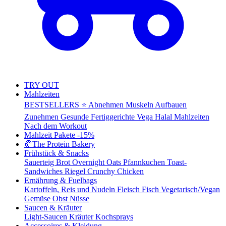
TRY OUT
Mahlzeiten
BESTSELLERS ⭐
Abnehmen
Muskeln Aufbauen
Zunehmen
Gesunde Fertiggerichte
Vega
Halal Mahlzeiten
Nach dem Workout
Mahlzeit Pakete
-15%
🥐
The Protein Bakery
Frühstück & Snacks
Sauerteig Brot
Overnight Oats
Pfannkuchen
Toast-
Sandwiches
Riegel
Crunchy Chicken
Ernährung & Fuelbags
Kartoffeln, Reis und Nudeln
Fleisch
Fisch
Vegetarisch/Vegan
Gemüse
Obst
Nüsse
Saucen & Kräuter
Light-Saucen
Kräuter
Kochsprays
Accessoires & Kleidung