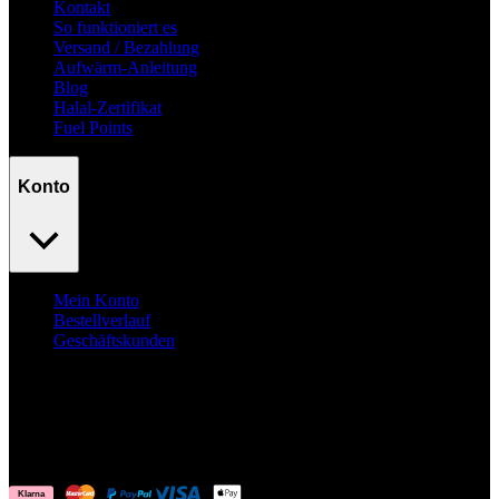
Kontakt
So funktioniert es
Versand / Bezahlung
Aufwärm-Anleitung
Blog
Halal-Zertifikat
Fuel Points
Konto
Mein Konto
Bestellverlauf
Geschäftskunden
Surpass
your goals.
No excuses.
© Fuelyourbody B.V. 2026. Alle Rechte vorbehalten.