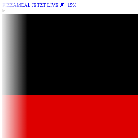
PIZZAMEAL JETZT LIVE 🍕 -15%
→