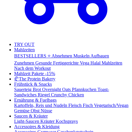
TRY OUT
Mahlzeiten
BESTSELLERS ⭐
Abnehmen
Muskeln Aufbauen
Zunehmen
Gesunde Fertiggerichte
Vega
Halal Mahlzeiten
Nach dem Workout
Mahlzeit Pakete
-15%
🥐
The Protein Bakery
Frühstück & Snacks
Sauerteig Brot
Overnight Oats
Pfannkuchen
Toast-
Sandwiches
Riegel
Crunchy Chicken
Ernährung & Fuelbags
Kartoffeln, Reis und Nudeln
Fleisch
Fisch
Vegetarisch/Vegan
Gemüse
Obst
Nüsse
Saucen & Kräuter
Light-Saucen
Kräuter
Kochsprays
Accessoires & Kleidung
Accessoires
Gymwear
Geschenkgutschein