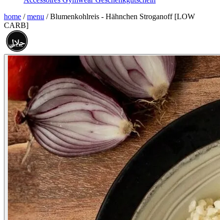
home
/
menu
/
Blumenkohlreis - Hähnchen Stroganoff [LOW
CARB]
حلال
HALAL