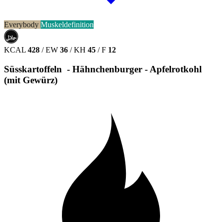
Everybody
Muskeldefinition
حلال
HALAL
KCAL
428
/
EW
36
/
KH
45
/
F
12
Süsskartoffeln - Hähnchenburger - Apfelrotkohl
(mit Gewürz)