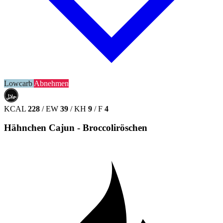
Lowcarb
Abnehmen
حلال
HALAL
KCAL
228
/
EW
39
/
KH
9
/
F
4
Hähnchen Cajun - Broccoliröschen