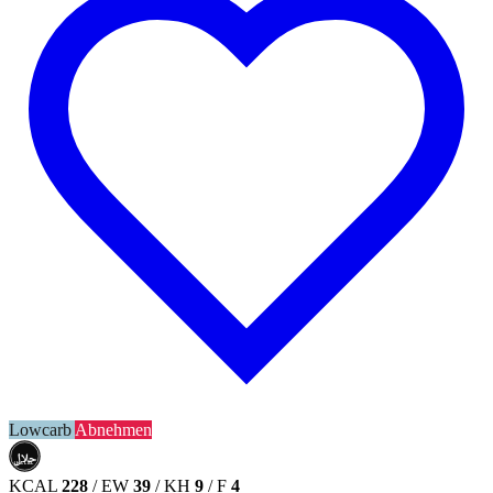
Lowcarb
Abnehmen
حلال
HALAL
KCAL
228
/
EW
39
/
KH
9
/
F
4