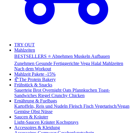
TRY OUT
Mahlzeiten
BESTSELLERS ⭐
Abnehmen
Muskeln Aufbauen
Zunehmen
Gesunde Fertiggerichte
Vega
Halal Mahlzeiten
Nach dem Workout
Mahlzeit Pakete
-15%
🥐
The Protein Bakery
Frühstück & Snacks
Sauerteig Brot
Overnight Oats
Pfannkuchen
Toast-
Sandwiches
Riegel
Crunchy Chicken
Ernährung & Fuelbags
Kartoffeln, Reis und Nudeln
Fleisch
Fisch
Vegetarisch/Vegan
Gemüse
Obst
Nüsse
Saucen & Kräuter
Light-Saucen
Kräuter
Kochsprays
Accessoires & Kleidung
Accessoires
Gymwear
Geschenkgutschein