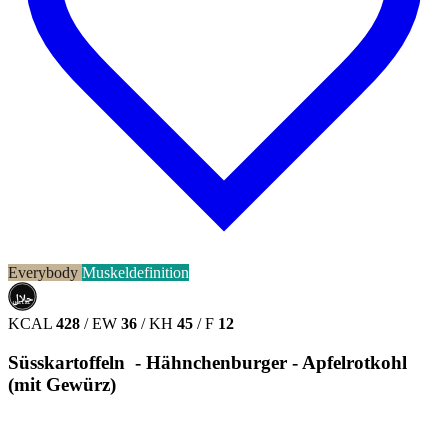
Everybody
Muskeldefinition
حلال
HALAL
KCAL
428
/
EW
36
/
KH
45
/
F
12
Süsskartoffeln - Hähnchenburger - Apfelrotkohl
(mit Gewürz)