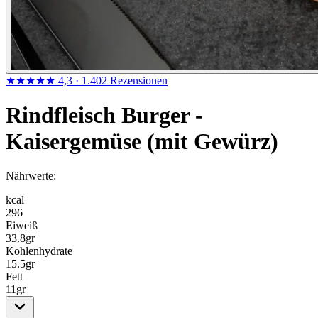
★★★★★
4,3
· 1.402 Rezensionen
Rindfleisch Burger -
Kaisergemüse (mit Gewürz)
Nährwerte:
kcal
296
Eiweiß
33.8
gr
Kohlenhydrate
15.5
gr
Fett
11
gr