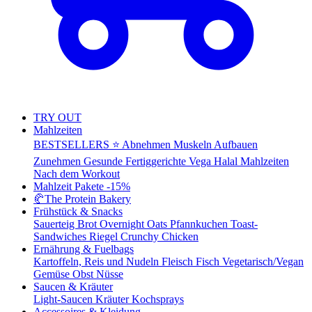
TRY OUT
Mahlzeiten
BESTSELLERS ⭐
Abnehmen
Muskeln Aufbauen
Zunehmen
Gesunde Fertiggerichte
Vega
Halal Mahlzeiten
Nach dem Workout
Mahlzeit Pakete
-15%
🥐
The Protein Bakery
Frühstück & Snacks
Sauerteig Brot
Overnight Oats
Pfannkuchen
Toast-
Sandwiches
Riegel
Crunchy Chicken
Ernährung & Fuelbags
Kartoffeln, Reis und Nudeln
Fleisch
Fisch
Vegetarisch/Vegan
Gemüse
Obst
Nüsse
Saucen & Kräuter
Light-Saucen
Kräuter
Kochsprays
Accessoires & Kleidung