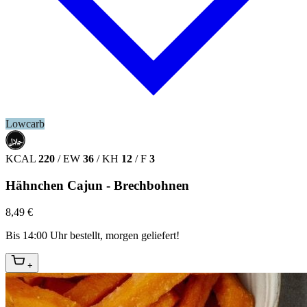
Lowcarb
حلال
HALAL
KCAL
220
/
EW
36
/
KH
12
/
F
3
Hähnchen Cajun - Brechbohnen
8,49 €
Bis 14:00 Uhr bestellt, morgen geliefert!
+