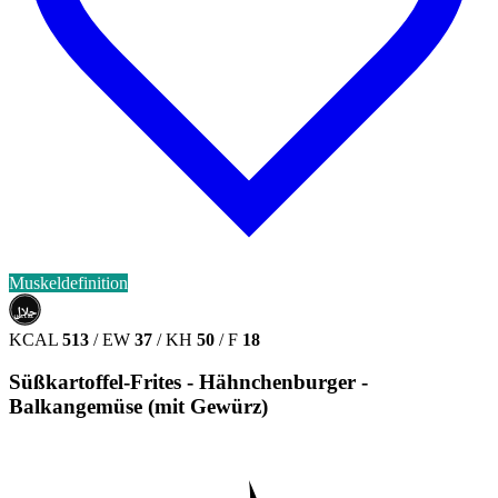
Muskeldefinition
حلال
HALAL
KCAL
513
/
EW
37
/
KH
50
/
F
18
Süßkartoffel-Frites - Hähnchenburger -
Balkangemüse (mit Gewürz)