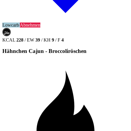
Lowcarb
Abnehmen
حلال
HALAL
KCAL
228
/
EW
39
/
KH
9
/
F
4
Hähnchen Cajun - Broccoliröschen