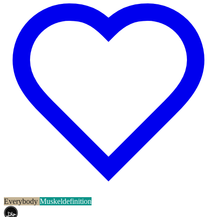
Everybody
Muskeldefinition
حلال
HALAL