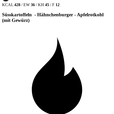
KCAL
428
/
EW
36
/
KH
45
/
F
12
Süsskartoffeln - Hähnchenburger - Apfelrotkohl
(mit Gewürz)