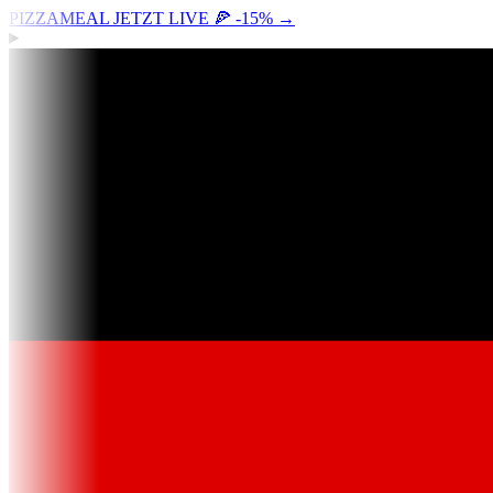
PIZZAMEAL JETZT LIVE 🍕 -15%
→