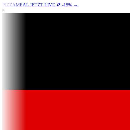
PIZZAMEAL JETZT LIVE 🍕 -15%
→