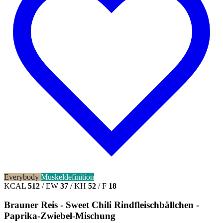
Everybody
Muskeldefinition
KCAL
512
/
EW
37
/
KH
52
/
F
18
Brauner Reis - Sweet Chili Rindfleischbällchen -
Paprika-Zwiebel-Mischung