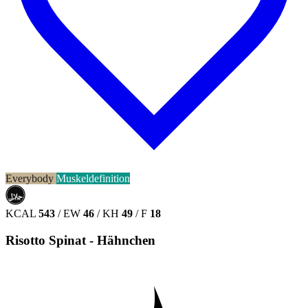
Everybody
Muskeldefinition
حلال
HALAL
KCAL
543
/
EW
46
/
KH
49
/
F
18
Risotto Spinat - Hähnchen