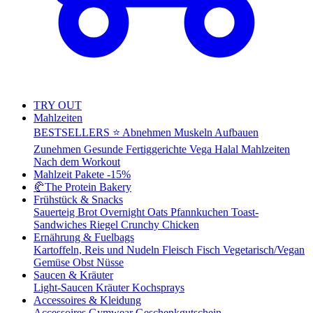
TRY OUT
Mahlzeiten
BESTSELLERS ⭐
Abnehmen
Muskeln Aufbauen
Zunehmen
Gesunde Fertiggerichte
Vega
Halal Mahlzeiten
Nach dem Workout
Mahlzeit Pakete
-15%
🥐
The Protein Bakery
Frühstück & Snacks
Sauerteig Brot
Overnight Oats
Pfannkuchen
Toast-
Sandwiches
Riegel
Crunchy Chicken
Ernährung & Fuelbags
Kartoffeln, Reis und Nudeln
Fleisch
Fisch
Vegetarisch/Vegan
Gemüse
Obst
Nüsse
Saucen & Kräuter
Light-Saucen
Kräuter
Kochsprays
Accessoires & Kleidung
Accessoires
Gymwear
Geschenkgutschein