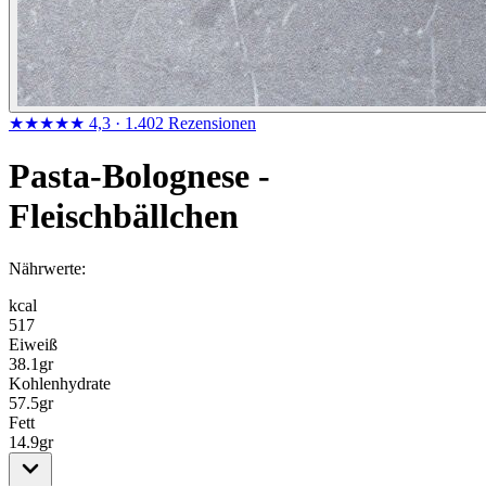
★★★★★
4,3
· 1.402 Rezensionen
Pasta-Bolognese -
Fleischbällchen
Nährwerte:
kcal
517
Eiweiß
38.1
gr
Kohlenhydrate
57.5
gr
Fett
14.9
gr