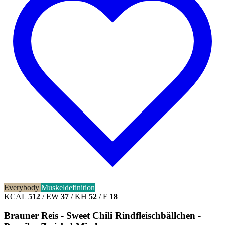
Everybody
Muskeldefinition
KCAL
512
/
EW
37
/
KH
52
/
F
18
Brauner Reis - Sweet Chili Rindfleischbällchen -