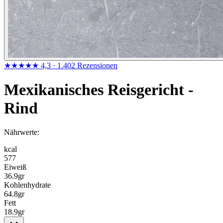
★★★★★
4,3
· 1.402 Rezensionen
Mexikanisches Reisgericht -
Rind
Nährwerte:
kcal
577
Eiweiß
36.9
gr
Kohlenhydrate
64.8
gr
Fett
18.9
gr