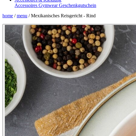
Accessoires
Gymwear
Geschenkgutschein
home
/
menu
/
Mexikanisches Reisgericht - Rind