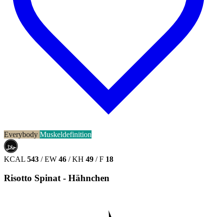
Everybody
Muskeldefinition
حلال
HALAL
KCAL
543
/
EW
46
/
KH
49
/
F
18
Risotto Spinat - Hähnchen