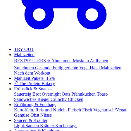
TRY OUT
Mahlzeiten
BESTSELLERS ⭐
Abnehmen
Muskeln Aufbauen
Zunehmen
Gesunde Fertiggerichte
Vega
Halal Mahlzeiten
Nach dem Workout
Mahlzeit Pakete
-15%
🥐
The Protein Bakery
Frühstück & Snacks
Sauerteig Brot
Overnight Oats
Pfannkuchen
Toast-
Sandwiches
Riegel
Crunchy Chicken
Ernährung & Fuelbags
Kartoffeln, Reis und Nudeln
Fleisch
Fisch
Vegetarisch/Vegan
Gemüse
Obst
Nüsse
Saucen & Kräuter
Light-Saucen
Kräuter
Kochsprays
Accessoires & Kleidung