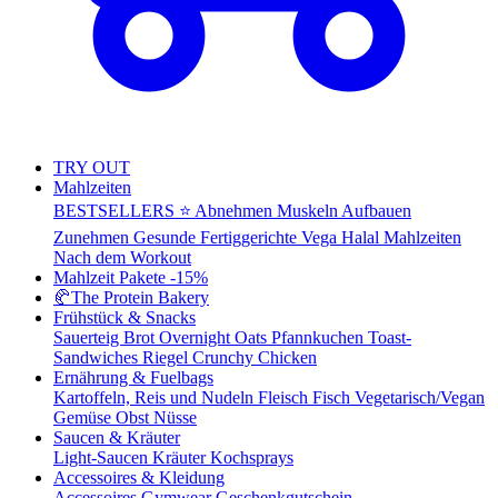
TRY OUT
Mahlzeiten
BESTSELLERS ⭐
Abnehmen
Muskeln Aufbauen
Zunehmen
Gesunde Fertiggerichte
Vega
Halal Mahlzeiten
Nach dem Workout
Mahlzeit Pakete
-15%
🥐
The Protein Bakery
Frühstück & Snacks
Sauerteig Brot
Overnight Oats
Pfannkuchen
Toast-
Sandwiches
Riegel
Crunchy Chicken
Ernährung & Fuelbags
Kartoffeln, Reis und Nudeln
Fleisch
Fisch
Vegetarisch/Vegan
Gemüse
Obst
Nüsse
Saucen & Kräuter
Light-Saucen
Kräuter
Kochsprays
Accessoires & Kleidung
Accessoires
Gymwear
Geschenkgutschein