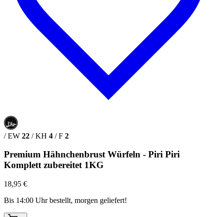
حلال
HALAL
/
EW
22
/
KH
4
/
F
2
Premium Hähnchenbrust Würfeln - Piri Piri
Komplett zubereitet 1KG
18,95 €
Bis 14:00 Uhr bestellt, morgen geliefert!