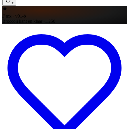
+
🍽️
// mx · v01-b
Broccoli kant en klaar -1.250