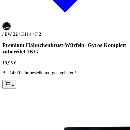
حلال
HALAL
/
EW
22
/
KH
4
/
F
2
Premium Hähnchenbrust-Würfeln- Gyros Komplett
zubereitet 1KG
18,95 €
Bis 14:00 Uhr bestellt, morgen geliefert!
+