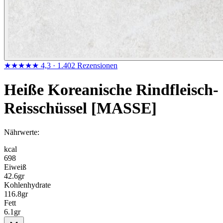
★★★★★
4,3
· 1.402 Rezensionen
Heiße Koreanische Rindfleisch-
Reisschüssel [MASSE]
Nährwerte:
kcal
698
Eiweiß
42.6
gr
Kohlenhydrate
116.8
gr
Fett
6.1
gr