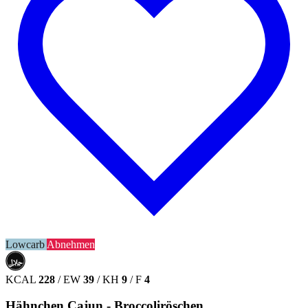
Lowcarb
Abnehmen
حلال
HALAL
KCAL
228
/
EW
39
/
KH
9
/
F
4
Hähnchen Cajun - Broccoliröschen