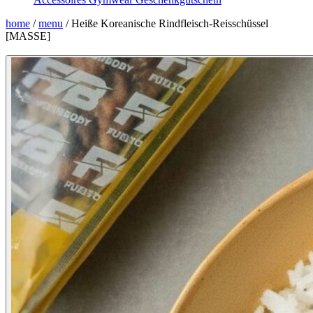
home
/
menu
/
Heiße Koreanische Rindfleisch-Reisschüssel
[MASSE]