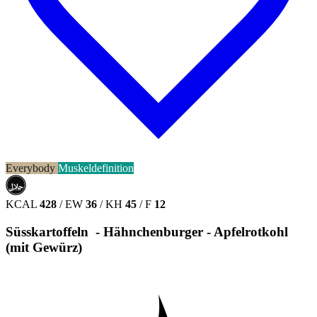
Everybody
Muskeldefinition
حلال
HALAL
KCAL
428
/
EW
36
/
KH
45
/
F
12
Süsskartoffeln - Hähnchenburger - Apfelrotkohl
(mit Gewürz)