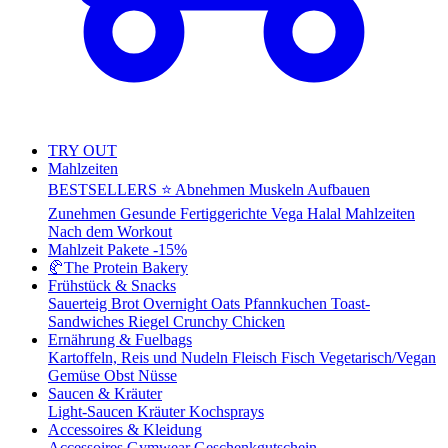
TRY OUT
Mahlzeiten
BESTSELLERS ⭐
Abnehmen
Muskeln Aufbauen
Zunehmen
Gesunde Fertiggerichte
Vega
Halal Mahlzeiten
Nach dem Workout
Mahlzeit Pakete
-15%
🥐
The Protein Bakery
Frühstück & Snacks
Sauerteig Brot
Overnight Oats
Pfannkuchen
Toast-
Sandwiches
Riegel
Crunchy Chicken
Ernährung & Fuelbags
Kartoffeln, Reis und Nudeln
Fleisch
Fisch
Vegetarisch/Vegan
Gemüse
Obst
Nüsse
Saucen & Kräuter
Light-Saucen
Kräuter
Kochsprays
Accessoires & Kleidung
Accessoires
Gymwear
Geschenkgutschein