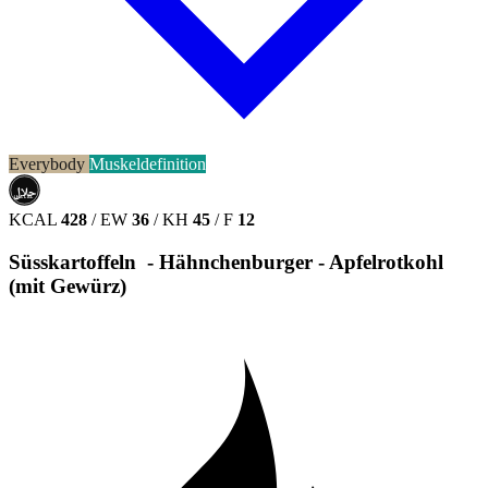
Everybody
Muskeldefinition
حلال
HALAL
KCAL
428
/
EW
36
/
KH
45
/
F
12
Süsskartoffeln - Hähnchenburger - Apfelrotkohl
(mit Gewürz)