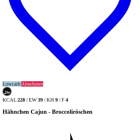
Lowcarb
Abnehmen
حلال
HALAL
KCAL
228
/
EW
39
/
KH
9
/
F
4
Hähnchen Cajun - Broccoliröschen