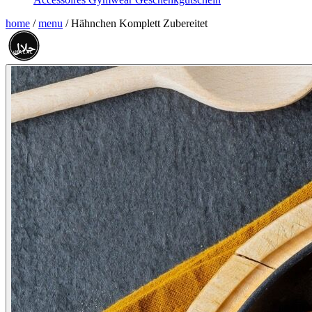
home
/
menu
/
Hähnchen Komplett Zubereitet
حلال
HALAL