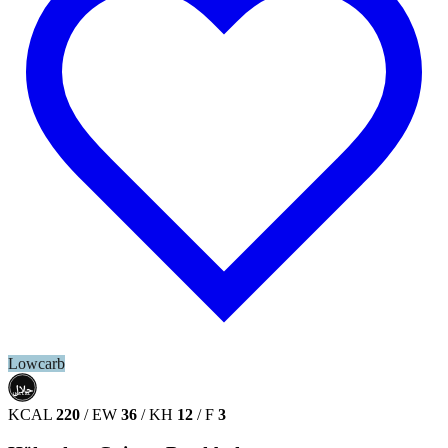
Lowcarb
حلال
HALAL
KCAL
220
/
EW
36
/
KH
12
/
F
3