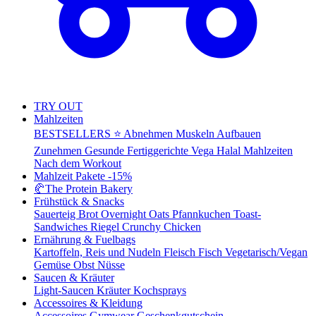
TRY OUT
Mahlzeiten
BESTSELLERS ⭐
Abnehmen
Muskeln Aufbauen
Zunehmen
Gesunde Fertiggerichte
Vega
Halal Mahlzeiten
Nach dem Workout
Mahlzeit Pakete
-15%
🥐
The Protein Bakery
Frühstück & Snacks
Sauerteig Brot
Overnight Oats
Pfannkuchen
Toast-
Sandwiches
Riegel
Crunchy Chicken
Ernährung & Fuelbags
Kartoffeln, Reis und Nudeln
Fleisch
Fisch
Vegetarisch/Vegan
Gemüse
Obst
Nüsse
Saucen & Kräuter
Light-Saucen
Kräuter
Kochsprays
Accessoires & Kleidung
Accessoires
Gymwear
Geschenkgutschein