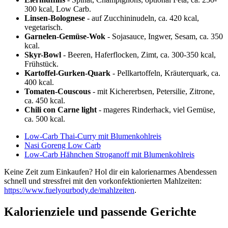
300 kcal, Low Carb.
Linsen-Bolognese
- auf Zucchininudeln, ca. 420 kcal,
vegetarisch.
Garnelen-Gemüse-Wok
- Sojasauce, Ingwer, Sesam, ca. 350
kcal.
Skyr-Bowl
- Beeren, Haferflocken, Zimt, ca. 300-350 kcal,
Frühstück.
Kartoffel-Gurken-Quark
- Pellkartoffeln, Kräuterquark, ca.
400 kcal.
Tomaten-Couscous
- mit Kichererbsen, Petersilie, Zitrone,
ca. 450 kcal.
Chili con Carne light
- mageres Rinderhack, viel Gemüse,
ca. 500 kcal.
Low-Carb Thai-Curry mit Blumenkohlreis
Nasi Goreng Low Carb
Low-Carb Hähnchen Stroganoff mit Blumenkohlreis
Keine Zeit zum Einkaufen? Hol dir ein kalorienarmes Abendessen
schnell und stressfrei mit den vorkonfektionierten Mahlzeiten:
https://www.fuelyourbody.de/mahlzeiten
.
Kalorienziele und passende Gerichte