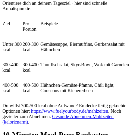
Orientiere dich an deinem Tagesziel - hier sind schnelle
Anhaltspunkte.
Ziel
Pro
Beispiele
Portion
Unter 300
200-300
Gemüsesuppe, Eiermuffins, Gurkensalat mit
kcal
kcal
Hähnchen
300-400
300-400
Thunfischsalat, Skyr-Bowl, Wok mit Garnelen
kcal
kcal
400-500
400-500
Hähnchen-Gemüse-Pfanne, Chili light,
kcal
kcal
Couscous mit Kichererbsen
Du willst 300-500 kcal ohne Aufwand? Entdecke fertig gekochte
Optionen hier:
https://www.fuelyourbody.de/mahlzeiten
. Noch
gezielter zum Abnehmen:
Gesunde Abnehmen-Mahlzeiten
(kalorienarm)
.
10-Minuten Meal-Prep Baukasten