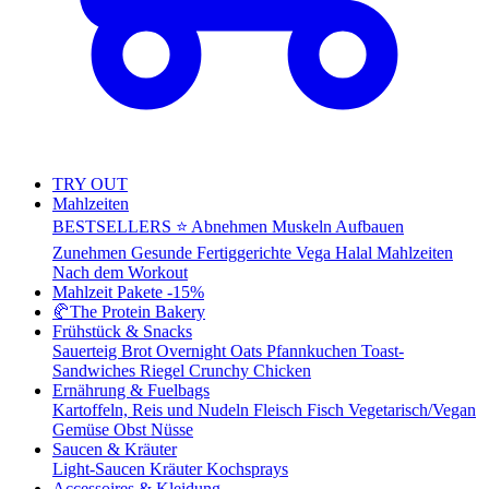
TRY OUT
Mahlzeiten
BESTSELLERS ⭐
Abnehmen
Muskeln Aufbauen
Zunehmen
Gesunde Fertiggerichte
Vega
Halal Mahlzeiten
Nach dem Workout
Mahlzeit Pakete
-15%
🥐
The Protein Bakery
Frühstück & Snacks
Sauerteig Brot
Overnight Oats
Pfannkuchen
Toast-
Sandwiches
Riegel
Crunchy Chicken
Ernährung & Fuelbags
Kartoffeln, Reis und Nudeln
Fleisch
Fisch
Vegetarisch/Vegan
Gemüse
Obst
Nüsse
Saucen & Kräuter
Light-Saucen
Kräuter
Kochsprays
Accessoires & Kleidung