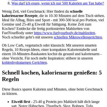
Was darf ich essen, wenn ich nur 500 Kalorien am Tag habe?
Wenig Zeit, viel Geschmack: Hier findest du
schnelle
kalorienarme Rezepte
, die in 10-30 Minuten auf dem Tisch stehen.
Ideal für Alltag, Büro und Sport - mit 300-500 kcal pro Portion, viel
Gemüse und 25-40 g Eiweiß für Sättigung. Keine Zeit zum
Kochen? Entdecke die fertig portionierten Mahlzeiten von
FuelYourBody unter
https://www.fuelyourbody.de/mahlzeiten
.
Noch schneller geht’s mit unseren
schnellen Mikrowellengerichten
.
Ob Low Carb, vegetarisch oder klassisch: Mit unseren smarten
Regeln, 10 Rezept-Ideen, einer kompakten Kalorientabelle und
einem 10-Minuten-Baukasten kochst du gesund und kalorienarm -
ohne Verzicht. Für noch mehr Inspiration: stöbere in unseren
kohlenhydratarmen Gerichten
.
Schnell kochen, kalorienarm genießen: 5
Regeln
Diese Basics sparen Kalorien und Minuten, ohne beim Geschmack
zu kürzen.
Eiweiß first
- 25-40 g Protein pro Mahlzeit hält dich lange
satt. Nutze Hähnchen, Thunfisch, Skyr, Bohnen, Tofu.