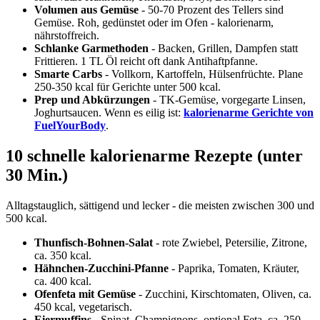
Volumen aus Gemüse
- 50-70 Prozent des Tellers sind
Gemüse. Roh, gedünstet oder im Ofen - kalorienarm,
nährstoffreich.
Schlanke Garmethoden
- Backen, Grillen, Dampfen statt
Frittieren. 1 TL Öl reicht oft dank Antihaftpfanne.
Smarte Carbs
- Vollkorn, Kartoffeln, Hülsenfrüchte. Plane
250-350 kcal für Gerichte unter 500 kcal.
Prep und Abkürzungen
- TK-Gemüse, vorgegarte Linsen,
Joghurtsaucen. Wenn es eilig ist:
kalorienarme Gerichte von
FuelYourBody
.
10 schnelle kalorienarme Rezepte (unter
30 Min.)
Alltagstauglich, sättigend und lecker - die meisten zwischen 300 und
500 kcal.
Thunfisch-Bohnen-Salat
- rote Zwiebel, Petersilie, Zitrone,
ca. 350 kcal.
Hähnchen-Zucchini-Pfanne
- Paprika, Tomaten, Kräuter,
ca. 400 kcal.
Ofenfeta mit Gemüse
- Zucchini, Kirschtomaten, Oliven, ca.
450 kcal, vegetarisch.
Eiermuffins
- Spinat, Champignons, optional Feta, ca. 250-