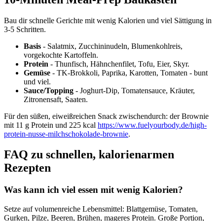
Bau dir schnelle Gerichte mit wenig Kalorien und viel Sättigung in
3-5 Schritten.
Basis
- Salatmix, Zucchininudeln, Blumenkohlreis,
vorgekochte Kartoffeln.
Protein
- Thunfisch, Hähnchenfilet, Tofu, Eier, Skyr.
Gemüse
- TK-Brokkoli, Paprika, Karotten, Tomaten - bunt
und viel.
Sauce/Topping
- Joghurt-Dip, Tomatensauce, Kräuter,
Zitronensaft, Saaten.
Für den süßen, eiweißreichen Snack zwischendurch: der Brownie
mit 11 g Protein und 225 kcal
https://www.fuelyourbody.de/high-
protein-nusse-milchschokolade-brownie
.
FAQ zu schnellen, kalorienarmen
Rezepten
Was kann ich viel essen mit wenig Kalorien?
Setze auf volumenreiche Lebensmittel: Blattgemüse, Tomaten,
Gurken, Pilze, Beeren, Brühen, mageres Protein. Große Portion,