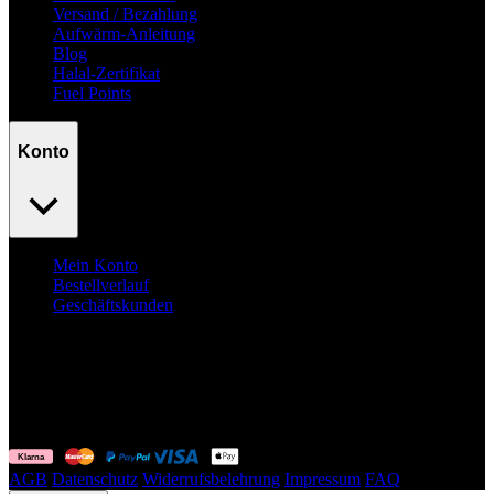
Versand / Bezahlung
Aufwärm-Anleitung
Blog
Halal-Zertifikat
Fuel Points
Konto
Mein Konto
Bestellverlauf
Geschäftskunden
Surpass
your goals.
No excuses.
© Fuelyourbody B.V. 2026. Alle Rechte vorbehalten.
AGB
Datenschutz
Widerrufsbelehrung
Impressum
FAQ