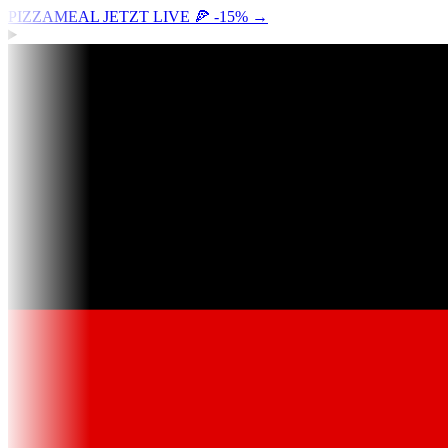
PIZZAMEAL JETZT LIVE 🍕 -15%
→