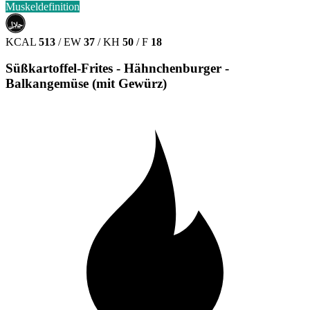
Muskeldefinition
حلال
HALAL
KCAL
513
/
EW
37
/
KH
50
/
F
18
Süßkartoffel-Frites - Hähnchenburger -
Balkangemüse (mit Gewürz)