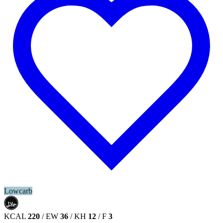
Lowcarb
حلال
HALAL
KCAL
220
/
EW
36
/
KH
12
/
F
3