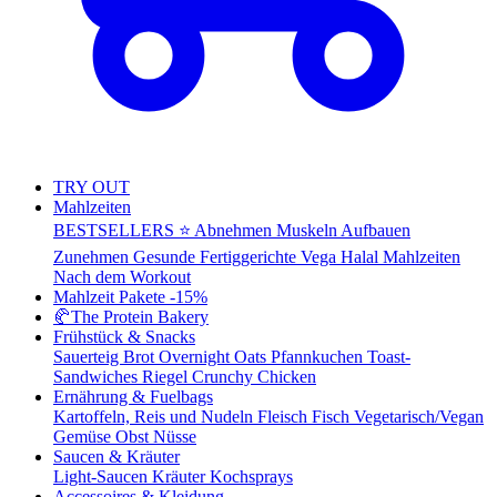
TRY OUT
Mahlzeiten
BESTSELLERS ⭐
Abnehmen
Muskeln Aufbauen
Zunehmen
Gesunde Fertiggerichte
Vega
Halal Mahlzeiten
Nach dem Workout
Mahlzeit Pakete
-15%
🥐
The Protein Bakery
Frühstück & Snacks
Sauerteig Brot
Overnight Oats
Pfannkuchen
Toast-
Sandwiches
Riegel
Crunchy Chicken
Ernährung & Fuelbags
Kartoffeln, Reis und Nudeln
Fleisch
Fisch
Vegetarisch/Vegan
Gemüse
Obst
Nüsse
Saucen & Kräuter
Light-Saucen
Kräuter
Kochsprays
Accessoires & Kleidung