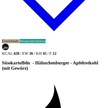
Everybody
Muskeldefinition
حلال
HALAL
KCAL
428
/
EW
36
/
KH
45
/
F
12
Süsskartoffeln - Hähnchenburger - Apfelrotkohl
(mit Gewürz)