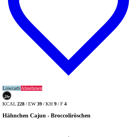
Lowcarb
Abnehmen
حلال
HALAL
KCAL
228
/
EW
39
/
KH
9
/
F
4
Hähnchen Cajun - Broccoliröschen