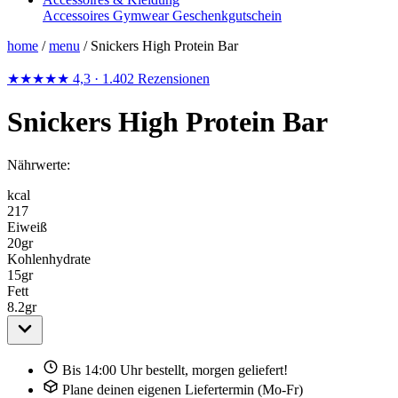
Accessoires
Gymwear
Geschenkgutschein
home
/
menu
/
Snickers High Protein Bar
★★★★★
4,3
· 1.402 Rezensionen
Snickers High Protein Bar
Nährwerte:
kcal
217
Eiweiß
20
gr
Kohlenhydrate
15
gr
Fett
8.2
gr
Bis 14:00 Uhr bestellt, morgen geliefert!
Plane deinen eigenen Liefertermin (Mo-Fr)