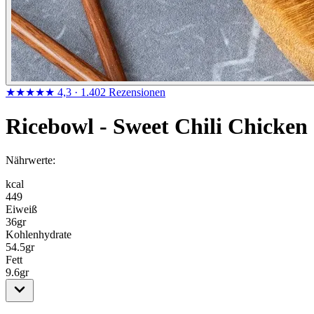
★★★★★
4,3
· 1.402 Rezensionen
Ricebowl - Sweet Chili Chicken
Nährwerte:
kcal
449
Eiweiß
36
gr
Kohlenhydrate
54.5
gr
Fett
9.6
gr