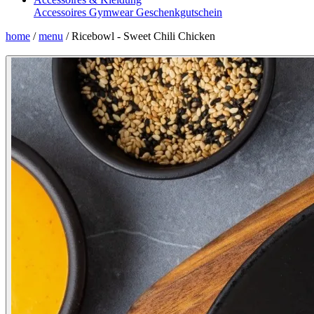
Accessoires
Gymwear
Geschenkgutschein
home
/
menu
/
Ricebowl - Sweet Chili Chicken