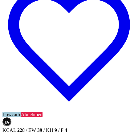
Lowcarb
Abnehmen
حلال
HALAL
KCAL
228
/
EW
39
/
KH
9
/
F
4