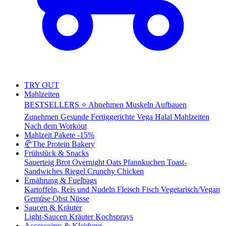
TRY OUT
Mahlzeiten
BESTSELLERS ⭐
Abnehmen
Muskeln Aufbauen
Zunehmen
Gesunde Fertiggerichte
Vega
Halal Mahlzeiten
Nach dem Workout
Mahlzeit Pakete
-15%
🥐
The Protein Bakery
Frühstück & Snacks
Sauerteig Brot
Overnight Oats
Pfannkuchen
Toast-
Sandwiches
Riegel
Crunchy Chicken
Ernährung & Fuelbags
Kartoffeln, Reis und Nudeln
Fleisch
Fisch
Vegetarisch/Vegan
Gemüse
Obst
Nüsse
Saucen & Kräuter
Light-Saucen
Kräuter
Kochsprays
Accessoires & Kleidung