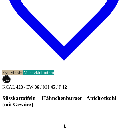
Everybody
Muskeldefinition
حلال
HALAL
KCAL
428
/
EW
36
/
KH
45
/
F
12
Süsskartoffeln - Hähnchenburger - Apfelrotkohl
(mit Gewürz)