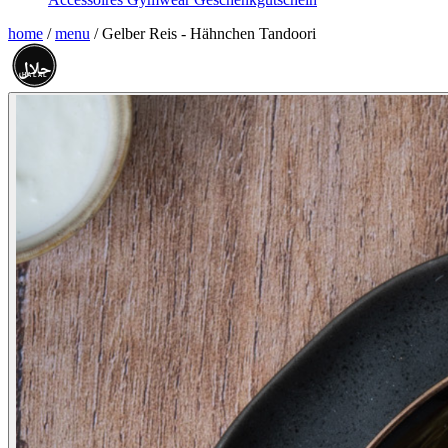
home
/
menu
/
Gelber Reis - Hähnchen Tandoori
حلال
HALAL