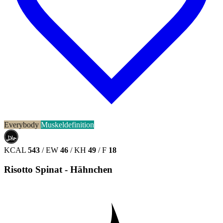
Everybody
Muskeldefinition
حلال
HALAL
KCAL
543
/
EW
46
/
KH
49
/
F
18
Risotto Spinat - Hähnchen