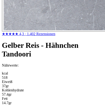
★★★★★
4,3
· 1.402 Rezensionen
Gelber Reis - Hähnchen
Tandoori
Nährwerte:
kcal
518
Eiweiß
37
gr
Kohlenhydrate
57.4
gr
Fett
14.7
gr