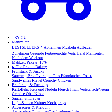
TRY OUT
Mahlzeiten
BESTSELLERS ⭐
Abnehmen
Muskeln Aufbauen
Zunehmen
Gesunde Fertiggerichte
Vega
Halal Mahlzeiten
Nach dem Workout
Mahlzeit Pakete
-15%
🥐
The Protein Bakery
Frühstück & Snacks
Sauerteig Brot
Overnight Oats
Pfannkuchen
Toast-
Sandwiches
Riegel
Crunchy Chicken
Ernährung & Fuelbags
Kartoffeln, Reis und Nudeln
Fleisch
Fisch
Vegetarisch/Vegan
Gemüse
Obst
Nüsse
Saucen & Kräuter
Light-Saucen
Kräuter
Kochsprays
Accessoires & Kleidung
Accessoires
Gymwear
Geschenkgutschein