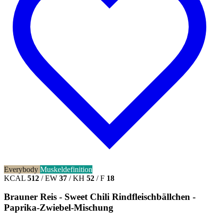
Everybody
Muskeldefinition
KCAL
512
/
EW
37
/
KH
52
/
F
18
Brauner Reis - Sweet Chili Rindfleischbällchen -
Paprika-Zwiebel-Mischung