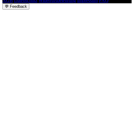
AGB
Datenschutz
Widerrufsbelehrung
Impressum
FAQ
💬
Feedback