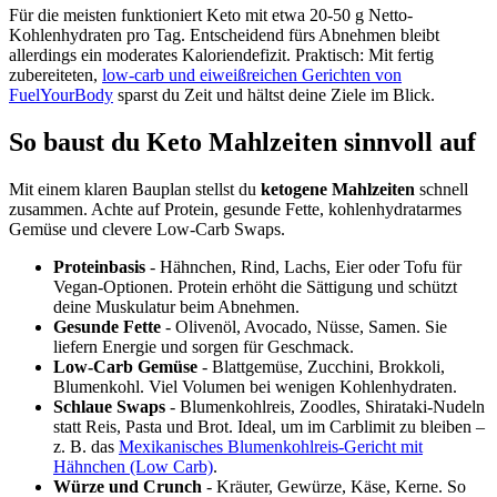
Für die meisten funktioniert Keto mit etwa 20-50 g Netto-
Kohlenhydraten pro Tag. Entscheidend fürs Abnehmen bleibt
allerdings ein moderates Kaloriendefizit. Praktisch: Mit fertig
zubereiteten,
low-carb und eiweißreichen Gerichten von
FuelYourBody
sparst du Zeit und hältst deine Ziele im Blick.
So baust du Keto Mahlzeiten sinnvoll auf
Mit einem klaren Bauplan stellst du
ketogene Mahlzeiten
schnell
zusammen. Achte auf Protein, gesunde Fette, kohlenhydratarmes
Gemüse und clevere Low-Carb Swaps.
Proteinbasis
- Hähnchen, Rind, Lachs, Eier oder Tofu für
Vegan-Optionen. Protein erhöht die Sättigung und schützt
deine Muskulatur beim Abnehmen.
Gesunde Fette
- Olivenöl, Avocado, Nüsse, Samen. Sie
liefern Energie und sorgen für Geschmack.
Low-Carb Gemüse
- Blattgemüse, Zucchini, Brokkoli,
Blumenkohl. Viel Volumen bei wenigen Kohlenhydraten.
Schlaue Swaps
- Blumenkohlreis, Zoodles, Shirataki-Nudeln
statt Reis, Pasta und Brot. Ideal, um im Carblimit zu bleiben –
z. B. das
Mexikanisches Blumenkohlreis-Gericht mit
Hähnchen (Low Carb)
.
Würze und Crunch
- Kräuter, Gewürze, Käse, Kerne. So