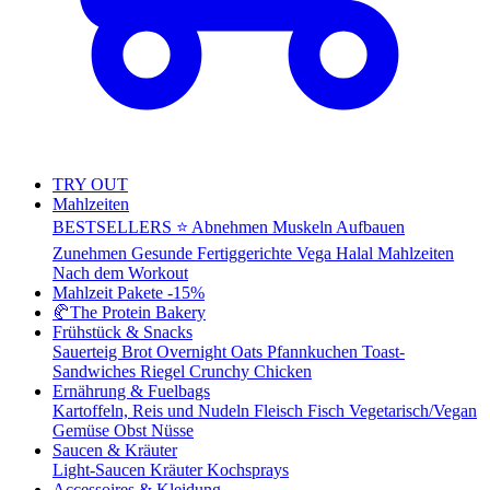
TRY OUT
Mahlzeiten
BESTSELLERS ⭐
Abnehmen
Muskeln Aufbauen
Zunehmen
Gesunde Fertiggerichte
Vega
Halal Mahlzeiten
Nach dem Workout
Mahlzeit Pakete
-15%
🥐
The Protein Bakery
Frühstück & Snacks
Sauerteig Brot
Overnight Oats
Pfannkuchen
Toast-
Sandwiches
Riegel
Crunchy Chicken
Ernährung & Fuelbags
Kartoffeln, Reis und Nudeln
Fleisch
Fisch
Vegetarisch/Vegan
Gemüse
Obst
Nüsse
Saucen & Kräuter
Light-Saucen
Kräuter
Kochsprays
Accessoires & Kleidung