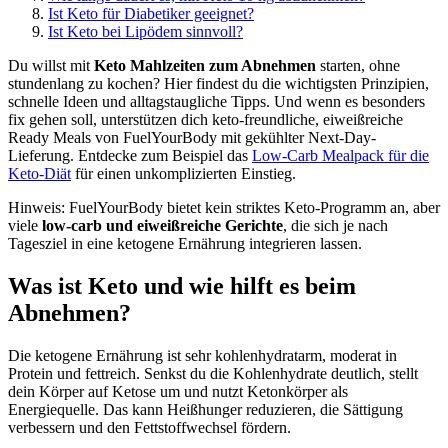
Ist Keto für Diabetiker geeignet?
Ist Keto bei Lipödem sinnvoll?
Du willst mit
Keto Mahlzeiten zum Abnehmen
starten, ohne
stundenlang zu kochen? Hier findest du die wichtigsten Prinzipien,
schnelle Ideen und alltagstaugliche Tipps. Und wenn es besonders
fix gehen soll, unterstützen dich keto-freundliche, eiweißreiche
Ready Meals von FuelYourBody mit gekühlter Next-Day-
Lieferung. Entdecke zum Beispiel das
Low-Carb Mealpack für die
Keto-Diät
für einen unkomplizierten Einstieg.
Hinweis: FuelYourBody bietet kein striktes Keto-Programm an, aber
viele
low-carb und eiweißreiche Gerichte
, die sich je nach
Tagesziel in eine ketogene Ernährung integrieren lassen.
Was ist Keto und wie hilft es beim
Abnehmen?
Die ketogene Ernährung ist sehr kohlenhydratarm, moderat in
Protein und fettreich. Senkst du die Kohlenhydrate deutlich, stellt
dein Körper auf Ketose um und nutzt Ketonkörper als
Energiequelle. Das kann Heißhunger reduzieren, die Sättigung
verbessern und den Fettstoffwechsel fördern.