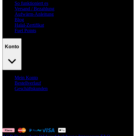
So funktioniert es
Versand / Bezahlung
Aufwärm-Anleitung
Blog
Halal-Zertifikat
Fuel Points
Konto
Mein Konto
Bestellverlauf
Geschäftskunden
Surpass
your goals.
No excuses.
© Fuelyourbody B.V. 2026. Alle Rechte vorbehalten.