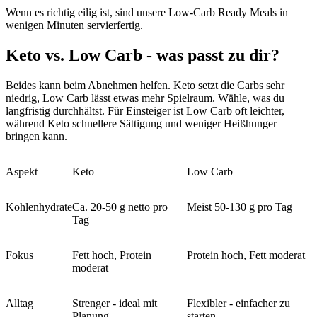
Wenn es richtig eilig ist, sind unsere Low-Carb Ready Meals in
wenigen Minuten servierfertig.
Keto vs. Low Carb - was passt zu dir?
Beides kann beim Abnehmen helfen. Keto setzt die Carbs sehr
niedrig, Low Carb lässt etwas mehr Spielraum. Wähle, was du
langfristig durchhältst. Für Einsteiger ist Low Carb oft leichter,
während Keto schnellere Sättigung und weniger Heißhunger
bringen kann.
Aspekt
Keto
Low Carb
Kohlenhydrate
Ca. 20-50 g netto pro
Meist 50-130 g pro Tag
Tag
Fokus
Fett hoch, Protein
Protein hoch, Fett moderat
moderat
Alltag
Strenger - ideal mit
Flexibler - einfacher zu
Planung
starten