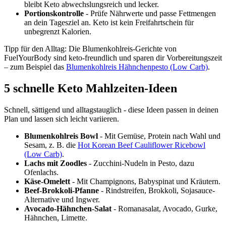
bleibt Keto abwechslungsreich und lecker.
Portionskontrolle
- Prüfe Nährwerte und passe Fettmengen
an dein Tagesziel an. Keto ist kein Freifahrtschein für
unbegrenzt Kalorien.
Tipp für den Alltag: Die Blumenkohlreis-Gerichte von
FuelYourBody sind keto-freundlich und sparen dir Vorbereitungszeit
– zum Beispiel das
Blumenkohlreis Hähnchenpesto (Low Carb)
.
5 schnelle Keto Mahlzeiten-Ideen
Schnell, sättigend und alltagstauglich - diese Ideen passen in deinen
Plan und lassen sich leicht variieren.
Blumenkohlreis Bowl
- Mit Gemüse, Protein nach Wahl und
Sesam, z. B. die
Hot Korean Beef Cauliflower Ricebowl
(Low Carb)
.
Lachs mit Zoodles
- Zucchini-Nudeln in Pesto, dazu
Ofenlachs.
Käse-Omelett
- Mit Champignons, Babyspinat und Kräutern.
Beef-Brokkoli-Pfanne
- Rindstreifen, Brokkoli, Sojasauce-
Alternative und Ingwer.
Avocado-Hähnchen-Salat
- Romanasalat, Avocado, Gurke,
Hähnchen, Limette.