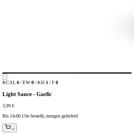
KCAL
6
/
EW
0
/
KH
1
/
F
0
Light Sauce - Garlic
3,99 €
Bis 14:00 Uhr bestellt, morgen geliefert!
+