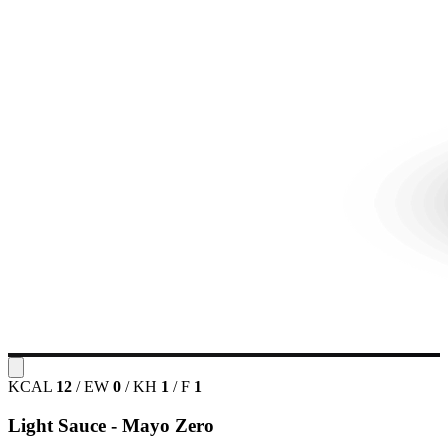
KCAL
12
/
EW
0
/
KH
1
/
F
1
Light Sauce - Mayo Zero