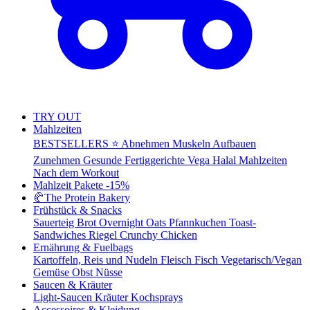
TRY OUT
Mahlzeiten
BESTSELLERS ⭐
Abnehmen
Muskeln Aufbauen
Zunehmen
Gesunde Fertiggerichte
Vega
Halal Mahlzeiten
Nach dem Workout
Mahlzeit Pakete
-15%
🥐
The Protein Bakery
Frühstück & Snacks
Sauerteig Brot
Overnight Oats
Pfannkuchen
Toast-
Sandwiches
Riegel
Crunchy Chicken
Ernährung & Fuelbags
Kartoffeln, Reis und Nudeln
Fleisch
Fisch
Vegetarisch/Vegan
Gemüse
Obst
Nüsse
Saucen & Kräuter
Light-Saucen
Kräuter
Kochsprays
Accessoires & Kleidung