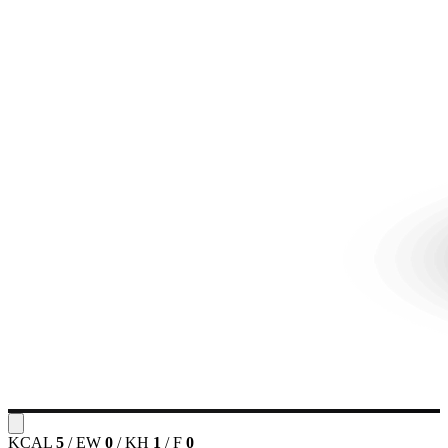
KCAL
5
/
EW
0
/
KH
1
/
F
0