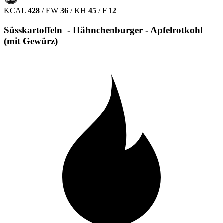
HALAL
KCAL
428
/
EW
36
/
KH
45
/
F
12
Süsskartoffeln - Hähnchenburger - Apfelrotkohl
(mit Gewürz)