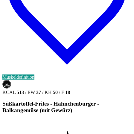
Muskeldefinition
حلال
HALAL
KCAL
513
/
EW
37
/
KH
50
/
F
18
Süßkartoffel-Frites - Hähnchenburger -
Balkangemüse (mit Gewürz)