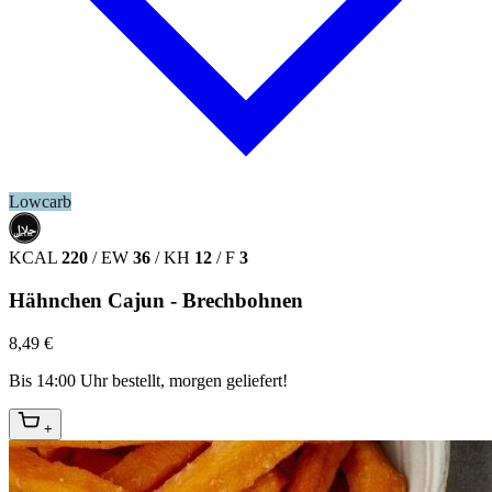
Lowcarb
حلال
HALAL
KCAL
220
/
EW
36
/
KH
12
/
F
3
Hähnchen Cajun - Brechbohnen
8,49 €
Bis 14:00 Uhr bestellt, morgen geliefert!
+