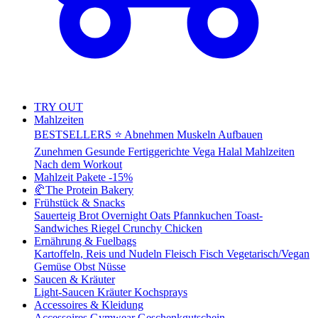
TRY OUT
Mahlzeiten
BESTSELLERS ⭐
Abnehmen
Muskeln Aufbauen
Zunehmen
Gesunde Fertiggerichte
Vega
Halal Mahlzeiten
Nach dem Workout
Mahlzeit Pakete
-15%
🥐
The Protein Bakery
Frühstück & Snacks
Sauerteig Brot
Overnight Oats
Pfannkuchen
Toast-
Sandwiches
Riegel
Crunchy Chicken
Ernährung & Fuelbags
Kartoffeln, Reis und Nudeln
Fleisch
Fisch
Vegetarisch/Vegan
Gemüse
Obst
Nüsse
Saucen & Kräuter
Light-Saucen
Kräuter
Kochsprays
Accessoires & Kleidung
Accessoires
Gymwear
Geschenkgutschein