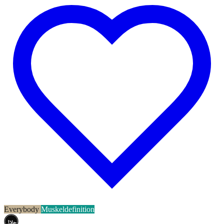
Everybody
Muskeldefinition
حلال