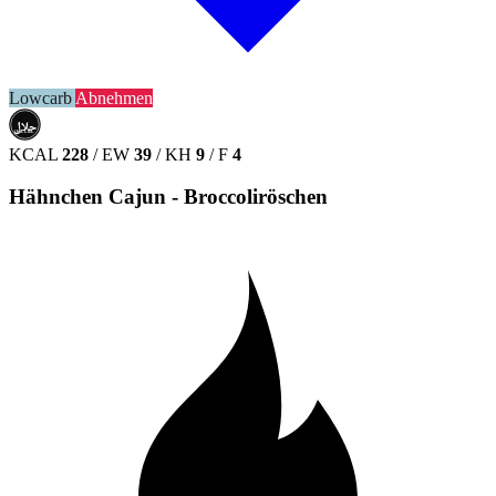
Lowcarb
Abnehmen
حلال
HALAL
KCAL
228
/
EW
39
/
KH
9
/
F
4
Hähnchen Cajun - Broccoliröschen