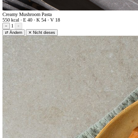
Creamy Mushroom Pasta
550 kcal · E 40 · K 54 · V 18
1
−
+
⇄ Ändern
✕ Nicht dieses