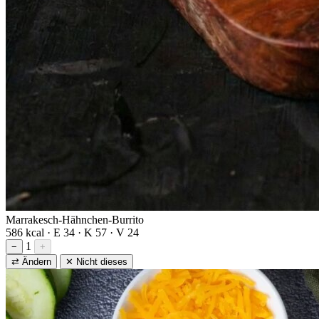
Marrakesch-Hähnchen-Burrito
586 kcal · E 34 · K 57 · V 24
1
−
+
⇄ Ändern
✕ Nicht dieses