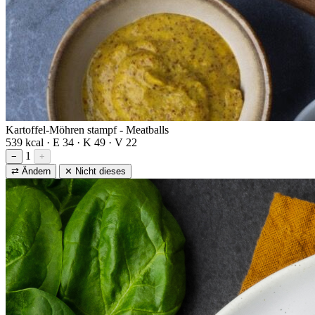
Kartoffel-Möhren stampf - Meatballs
539 kcal · E 34 · K 49 · V 22
1
−
+
⇄ Ändern
✕ Nicht dieses