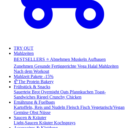
TRY OUT
Mahlzeiten
BESTSELLERS ⭐
Abnehmen
Muskeln Aufbauen
Zunehmen
Gesunde Fertiggerichte
Vega
Halal Mahlzeiten
Nach dem Workout
Mahlzeit Pakete
-15%
🥐
The Protein Bakery
Frühstück & Snacks
Sauerteig Brot
Overnight Oats
Pfannkuchen
Toast-
Sandwiches
Riegel
Crunchy Chicken
Ernährung & Fuelbags
Kartoffeln, Reis und Nudeln
Fleisch
Fisch
Vegetarisch/Vegan
Gemüse
Obst
Nüsse
Saucen & Kräuter
Light-Saucen
Kräuter
Kochsprays
Accessoires & Kleidung