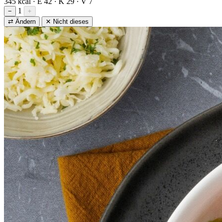
345 kcal · E 42 · K 29 · V 7
1
−
+
⇄ Ändern
✕ Nicht dieses