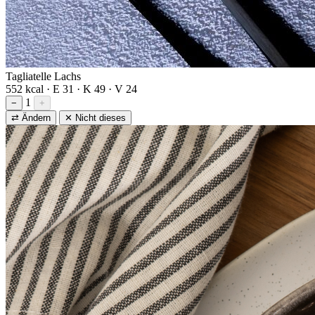
Tagliatelle Lachs
552 kcal · E 31 · K 49 · V 24
1
−
+
⇄ Ändern
✕ Nicht dieses