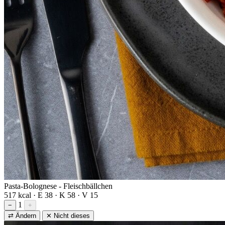
Pasta-Bolognese - Fleischbällchen
517 kcal · E 38 · K 58 · V 15
1
−
+
⇄ Ändern
✕ Nicht dieses