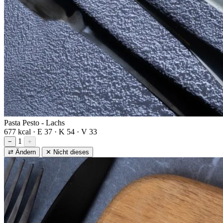
Pasta Pesto - Lachs
677 kcal · E 37 · K 54 · V 33
1
−
+
⇄ Ändern
✕ Nicht dieses