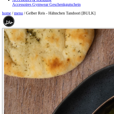
Accessoires
Gymwear
Geschenkgutschein
home
/
menu
/
Gelber Reis - Hähnchen Tandoori [BULK]
حلال
HALAL