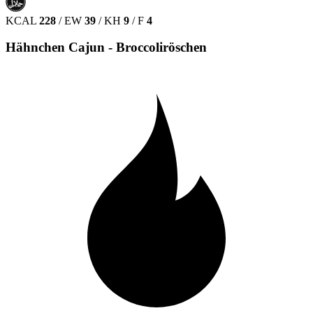
حلال
HALAL
KCAL
228
/
EW
39
/
KH
9
/
F
4
Hähnchen Cajun - Broccoliröschen