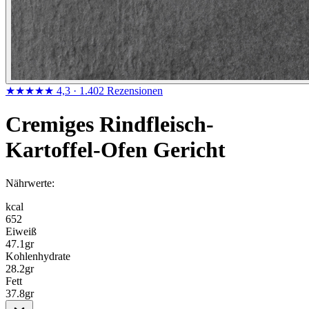
★★★★★
4,3
· 1.402 Rezensionen
Cremiges Rindfleisch-
Kartoffel-Ofen Gericht
Nährwerte:
kcal
652
Eiweiß
47.1
gr
Kohlenhydrate
28.2
gr
Fett
37.8
gr