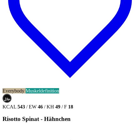
Everybody
Muskeldefinition
حلال
HALAL
KCAL
543
/
EW
46
/
KH
49
/
F
18
Risotto Spinat - Hähnchen