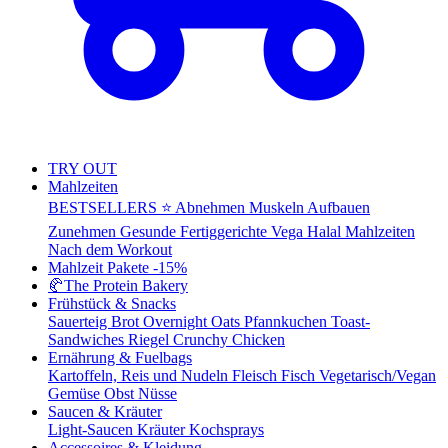
TRY OUT
Mahlzeiten
BESTSELLERS ⭐
Abnehmen
Muskeln Aufbauen
Zunehmen
Gesunde Fertiggerichte
Vega
Halal Mahlzeiten
Nach dem Workout
Mahlzeit Pakete
-15%
🥐
The Protein Bakery
Frühstück & Snacks
Sauerteig Brot
Overnight Oats
Pfannkuchen
Toast-
Sandwiches
Riegel
Crunchy Chicken
Ernährung & Fuelbags
Kartoffeln, Reis und Nudeln
Fleisch
Fisch
Vegetarisch/Vegan
Gemüse
Obst
Nüsse
Saucen & Kräuter
Light-Saucen
Kräuter
Kochsprays
Accessoires & Kleidung