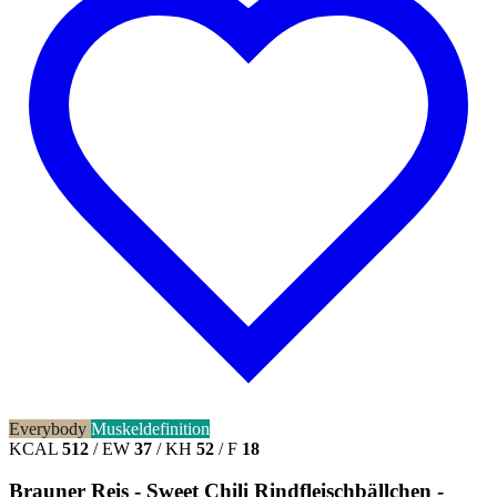
Everybody
Muskeldefinition
KCAL
512
/
EW
37
/
KH
52
/
F
18
Brauner Reis - Sweet Chili Rindfleischbällchen -