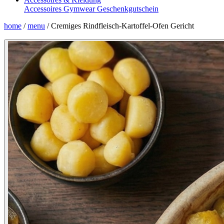
Accessoires
Gymwear
Geschenkgutschein
home
/
menu
/
Cremiges Rindfleisch-Kartoffel-Ofen Gericht