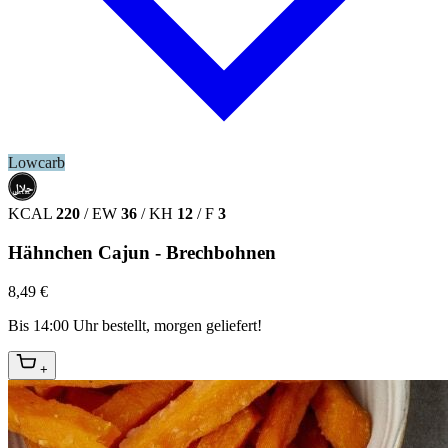
Lowcarb
حلال
HALAL
KCAL
220
/
EW
36
/
KH
12
/
F
3
Hähnchen Cajun - Brechbohnen
8,49 €
Bis 14:00 Uhr bestellt, morgen geliefert!
+