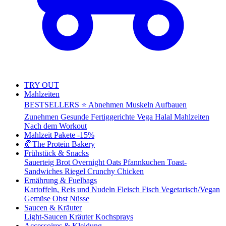
TRY OUT
Mahlzeiten
BESTSELLERS ⭐
Abnehmen
Muskeln Aufbauen
Zunehmen
Gesunde Fertiggerichte
Vega
Halal Mahlzeiten
Nach dem Workout
Mahlzeit Pakete
-15%
🥐
The Protein Bakery
Frühstück & Snacks
Sauerteig Brot
Overnight Oats
Pfannkuchen
Toast-
Sandwiches
Riegel
Crunchy Chicken
Ernährung & Fuelbags
Kartoffeln, Reis und Nudeln
Fleisch
Fisch
Vegetarisch/Vegan
Gemüse
Obst
Nüsse
Saucen & Kräuter
Light-Saucen
Kräuter
Kochsprays
Accessoires & Kleidung