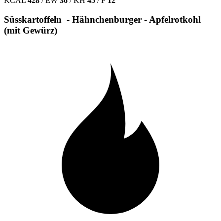
KCAL
428
/
EW
36
/
KH
45
/
F
12
Süsskartoffeln - Hähnchenburger - Apfelrotkohl
(mit Gewürz)