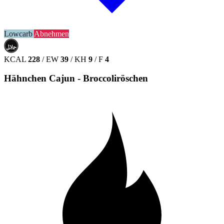
Lowcarb
Abnehmen
حلال
HALAL
KCAL
228
/
EW
39
/
KH
9
/
F
4
Hähnchen Cajun - Broccoliröschen