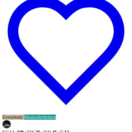
Everybody
Muskeldefinition
حلال
HALAL