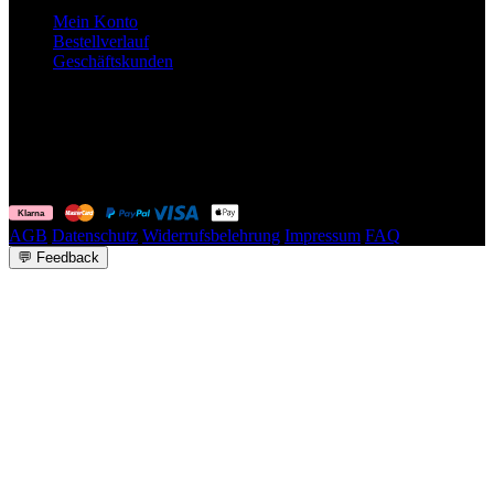
Mein Konto
Bestellverlauf
Geschäftskunden
Surpass
your goals.
No excuses.
© Fuelyourbody B.V. 2026. Alle Rechte vorbehalten.
AGB
Datenschutz
Widerrufsbelehrung
Impressum
FAQ
💬
Feedback