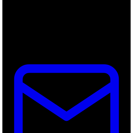
Hauptstraße 166
41372 Niederkrüchten-Elmpt
Deutschland