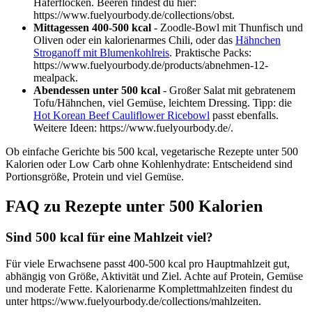
Haferflocken. Beeren findest du hier:
https://www.fuelyourbody.de/collections/obst.
Mittagessen 400-500 kcal
- Zoodle-Bowl mit Thunfisch und
Oliven oder ein kalorienarmes Chili, oder das
Hähnchen
Stroganoff mit Blumenkohlreis
. Praktische Packs:
https://www.fuelyourbody.de/products/abnehmen-12-
mealpack.
Abendessen unter 500 kcal
- Großer Salat mit gebratenem
Tofu/Hähnchen, viel Gemüse, leichtem Dressing. Tipp: die
Hot Korean Beef Cauliflower Ricebowl
passt ebenfalls.
Weitere Ideen: https://www.fuelyourbody.de/.
Ob einfache Gerichte bis 500 kcal, vegetarische Rezepte unter 500
Kalorien oder Low Carb ohne Kohlenhydrate: Entscheidend sind
Portionsgröße, Protein und viel Gemüse.
FAQ zu Rezepte unter 500 Kalorien
Sind 500 kcal für eine Mahlzeit viel?
Für viele Erwachsene passt 400-500 kcal pro Hauptmahlzeit gut,
abhängig von Größe, Aktivität und Ziel. Achte auf Protein, Gemüse
und moderate Fette. Kalorienarme Komplettmahlzeiten findest du
unter https://www.fuelyourbody.de/collections/mahlzeiten.