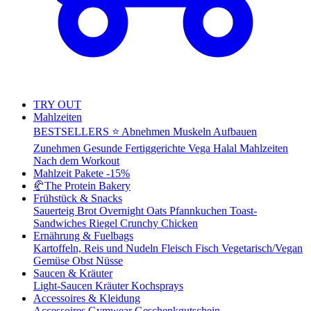
TRY OUT
Mahlzeiten
BESTSELLERS ⭐
Abnehmen
Muskeln Aufbauen
Zunehmen
Gesunde Fertiggerichte
Vega
Halal Mahlzeiten
Nach dem Workout
Mahlzeit Pakete
-15%
🥐
The Protein Bakery
Frühstück & Snacks
Sauerteig Brot
Overnight Oats
Pfannkuchen
Toast-
Sandwiches
Riegel
Crunchy Chicken
Ernährung & Fuelbags
Kartoffeln, Reis und Nudeln
Fleisch
Fisch
Vegetarisch/Vegan
Gemüse
Obst
Nüsse
Saucen & Kräuter
Light-Saucen
Kräuter
Kochsprays
Accessoires & Kleidung
Accessoires
Gymwear
Geschenkgutschein