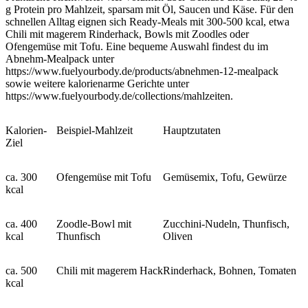
g Protein pro Mahlzeit, sparsam mit Öl, Saucen und Käse. Für den
schnellen Alltag eignen sich Ready-Meals mit 300-500 kcal, etwa
Chili mit magerem Rinderhack, Bowls mit Zoodles oder
Ofengemüse mit Tofu. Eine bequeme Auswahl findest du im
Abnehm-Mealpack unter
https://www.fuelyourbody.de/products/abnehmen-12-mealpack
sowie weitere kalorienarme Gerichte unter
https://www.fuelyourbody.de/collections/mahlzeiten.
Kalorien-
Beispiel-Mahlzeit
Hauptzutaten
Ziel
ca. 300
Ofengemüse mit Tofu
Gemüsemix, Tofu, Gewürze
kcal
ca. 400
Zoodle-Bowl mit
Zucchini-Nudeln, Thunfisch,
kcal
Thunfisch
Oliven
ca. 500
Chili mit magerem Hack
Rinderhack, Bohnen, Tomaten
kcal