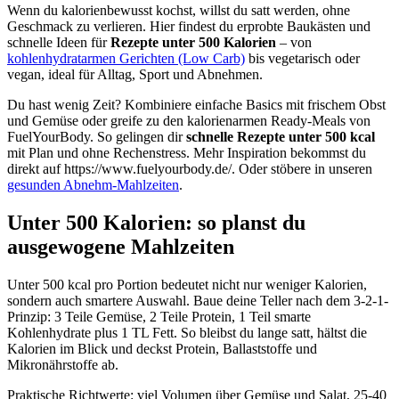
Wenn du kalorienbewusst kochst, willst du satt werden, ohne
Geschmack zu verlieren. Hier findest du erprobte Baukästen und
schnelle Ideen für
Rezepte unter 500 Kalorien
– von
kohlenhydratarmen Gerichten (Low Carb)
bis vegetarisch oder
vegan, ideal für Alltag, Sport und Abnehmen.
Du hast wenig Zeit? Kombiniere einfache Basics mit frischem Obst
und Gemüse oder greife zu den kalorienarmen Ready-Meals von
FuelYourBody. So gelingen dir
schnelle Rezepte unter 500 kcal
mit Plan und ohne Rechenstress. Mehr Inspiration bekommst du
direkt auf https://www.fuelyourbody.de/. Oder stöbere in unseren
gesunden Abnehm‑Mahlzeiten
.
Unter 500 Kalorien: so planst du
ausgewogene Mahlzeiten
Unter 500 kcal pro Portion bedeutet nicht nur weniger Kalorien,
sondern auch smartere Auswahl. Baue deine Teller nach dem 3-2-1-
Prinzip: 3 Teile Gemüse, 2 Teile Protein, 1 Teil smarte
Kohlenhydrate plus 1 TL Fett. So bleibst du lange satt, hältst die
Kalorien im Blick und deckst Protein, Ballaststoffe und
Mikronährstoffe ab.
Praktische Richtwerte: viel Volumen über Gemüse und Salat, 25-40