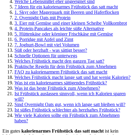
Welche Lebensmittel eher ungeeignet sind
7 Ideen für ein kalorienarmes Frühstück das satt macht
1. Skyr oder Magerquark mit Beeren und Haferflocken
2. Overnight Oats mit Protein
3. Eier mit Gemüse und einer kleinen Scheibe Vollkornbrot
4. Protein-Pancakes als leichte süße Alternative
5. Hüttenkäse oder körniger Frischkäse mit Gemüse
6. Porridge mit Apfel und Zimt
7. Joghurt-Bowl mit viel Volumen
Süß oder herzhaft - was sättigt besser?
Schnelle Optionen für unterwegs
Welches Frühstück macht den ganzen Tag satt?
Praktische Regeln für dein Frühstück zum Abnehmen
FAQ zu kalorienarmem Frühstück das satt macht
Welches Frühstück macht lange satt und hat wenig Kalorien?
Was ist ein kalorienarmes sättigendes Frühstück?
Was ist das beste Frühstück zum Abnehmen?
Ist Frühstück auslassen sinnvoll, wenn ich Kalorien sparen
will?
Sind Overnight Oats gut, wenn ich lange satt bleiben will?
Ist süßes Frühstück schlechter als herzhaftes Frühstück?
Wie viele Kalorien sollte ein Frühstück zum Abnehmen
haben?
Ein gutes
kalorienarmes Frühstück das satt macht
ist kein