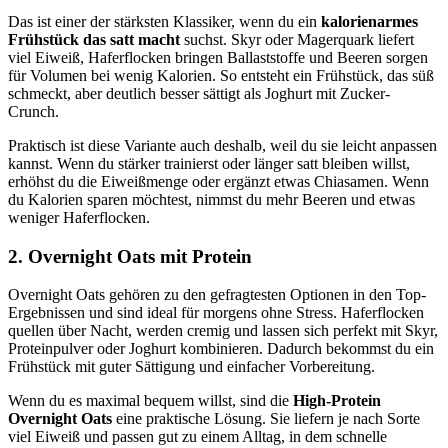
Das ist einer der stärksten Klassiker, wenn du ein
kalorienarmes
Frühstück das satt macht
suchst. Skyr oder Magerquark liefert
viel Eiweiß, Haferflocken bringen Ballaststoffe und Beeren sorgen
für Volumen bei wenig Kalorien. So entsteht ein Frühstück, das süß
schmeckt, aber deutlich besser sättigt als Joghurt mit Zucker-
Crunch.
Praktisch ist diese Variante auch deshalb, weil du sie leicht anpassen
kannst. Wenn du stärker trainierst oder länger satt bleiben willst,
erhöhst du die Eiweißmenge oder ergänzt etwas Chiasamen. Wenn
du Kalorien sparen möchtest, nimmst du mehr Beeren und etwas
weniger Haferflocken.
2. Overnight Oats mit Protein
Overnight Oats gehören zu den gefragtesten Optionen in den Top-
Ergebnissen und sind ideal für morgens ohne Stress. Haferflocken
quellen über Nacht, werden cremig und lassen sich perfekt mit Skyr,
Proteinpulver oder Joghurt kombinieren. Dadurch bekommst du ein
Frühstück mit guter Sättigung und einfacher Vorbereitung.
Wenn du es maximal bequem willst, sind die
High-Protein
Overnight Oats
eine praktische Lösung. Sie liefern je nach Sorte
viel Eiweiß und passen gut zu einem Alltag, in dem schnelle