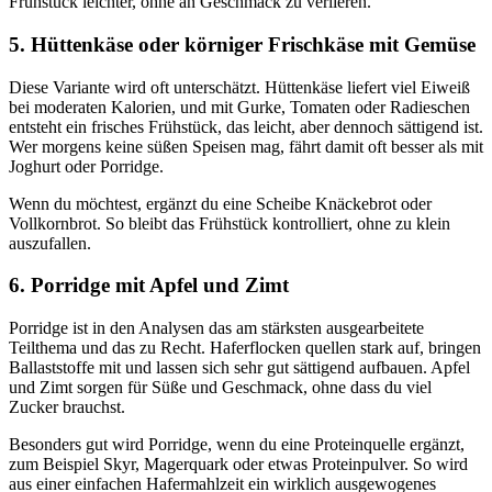
Frühstück leichter, ohne an Geschmack zu verlieren.
5. Hüttenkäse oder körniger Frischkäse mit Gemüse
Diese Variante wird oft unterschätzt. Hüttenkäse liefert viel Eiweiß
bei moderaten Kalorien, und mit Gurke, Tomaten oder Radieschen
entsteht ein frisches Frühstück, das leicht, aber dennoch sättigend ist.
Wer morgens keine süßen Speisen mag, fährt damit oft besser als mit
Joghurt oder Porridge.
Wenn du möchtest, ergänzt du eine Scheibe Knäckebrot oder
Vollkornbrot. So bleibt das Frühstück kontrolliert, ohne zu klein
auszufallen.
6. Porridge mit Apfel und Zimt
Porridge ist in den Analysen das am stärksten ausgearbeitete
Teilthema und das zu Recht. Haferflocken quellen stark auf, bringen
Ballaststoffe mit und lassen sich sehr gut sättigend aufbauen. Apfel
und Zimt sorgen für Süße und Geschmack, ohne dass du viel
Zucker brauchst.
Besonders gut wird Porridge, wenn du eine Proteinquelle ergänzt,
zum Beispiel Skyr, Magerquark oder etwas Proteinpulver. So wird
aus einer einfachen Hafermahlzeit ein wirklich ausgewogenes