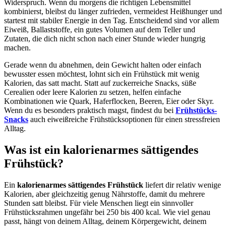
Widerspruch. Wenn du morgens die richtigen Lebensmittel
kombinierst, bleibst du länger zufrieden, vermeidest Heißhunger und
startest mit stabiler Energie in den Tag. Entscheidend sind vor allem
Eiweiß, Ballaststoffe, ein gutes Volumen auf dem Teller und
Zutaten, die dich nicht schon nach einer Stunde wieder hungrig
machen.
Gerade wenn du abnehmen, dein Gewicht halten oder einfach
bewusster essen möchtest, lohnt sich ein Frühstück mit wenig
Kalorien, das satt macht. Statt auf zuckerreiche Snacks, süße
Cerealien oder leere Kalorien zu setzen, helfen einfache
Kombinationen wie Quark, Haferflocken, Beeren, Eier oder Skyr.
Wenn du es besonders praktisch magst, findest du bei
Frühstücks-
Snacks
auch eiweißreiche Frühstücksoptionen für einen stressfreien
Alltag.
Was ist ein kalorienarmes sättigendes
Frühstück?
Ein
kalorienarmes sättigendes Frühstück
liefert dir relativ wenige
Kalorien, aber gleichzeitig genug Nährstoffe, damit du mehrere
Stunden satt bleibst. Für viele Menschen liegt ein sinnvoller
Frühstücksrahmen ungefähr bei 250 bis 400 kcal. Wie viel genau
passt, hängt von deinem Alltag, deinem Körpergewicht, deinem