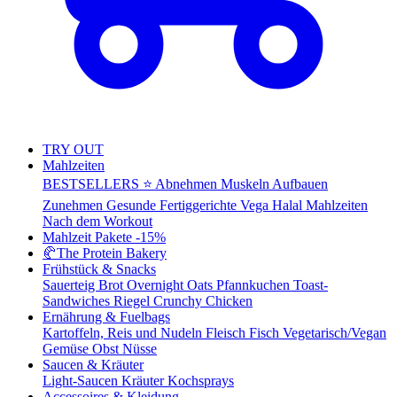
TRY OUT
Mahlzeiten
BESTSELLERS ⭐
Abnehmen
Muskeln Aufbauen
Zunehmen
Gesunde Fertiggerichte
Vega
Halal Mahlzeiten
Nach dem Workout
Mahlzeit Pakete
-15%
🥐
The Protein Bakery
Frühstück & Snacks
Sauerteig Brot
Overnight Oats
Pfannkuchen
Toast-
Sandwiches
Riegel
Crunchy Chicken
Ernährung & Fuelbags
Kartoffeln, Reis und Nudeln
Fleisch
Fisch
Vegetarisch/Vegan
Gemüse
Obst
Nüsse
Saucen & Kräuter
Light-Saucen
Kräuter
Kochsprays
Accessoires & Kleidung