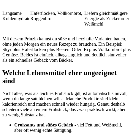
Langsame
Haferflocken, Vollkornbrot,
Liefern gleichmäßigere
Kohlenhydrate
Roggenbrot
Energie als Zucker oder
Weißmehl
Mit diesem Prinzip kannst du süße und herzhafte Varianten bauen,
ohne jeden Morgen ein neues Rezept zu brauchen. Ein Beispiel:
Skyr plus Haferflocken plus Beeren. Oder: Ei plus Vollkornbrot plus
Gemüse. Beides ist einfach, alltagstauglich und deutlich sinnvoller
als ein schnelles Gebäck vom Bäcker.
Welche Lebensmittel eher ungeeignet
sind
Nicht alles, was als leichtes Frühstück gilt, ist automatisch sinnvoll,
wenn du lange satt bleiben willst. Manche Produkte sind klein,
kalorienreich und machen schnell wieder hungrig. Genau deshalb
scheitern viele an einem Frühstück, das zwar praktisch wirkt, aber
zu wenig Substanz hat.
Croissants und süßes Gebäck
- viel Fett und Weißmehl,
aber oft wenig echte Sättigung.