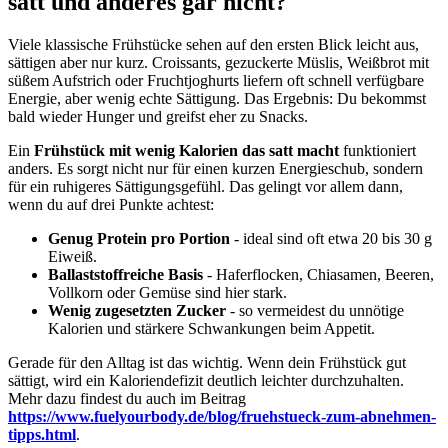
satt und anderes gar nicht?
Viele klassische Frühstücke sehen auf den ersten Blick leicht aus,
sättigen aber nur kurz. Croissants, gezuckerte Müslis, Weißbrot mit
süßem Aufstrich oder Fruchtjoghurts liefern oft schnell verfügbare
Energie, aber wenig echte Sättigung. Das Ergebnis: Du bekommst
bald wieder Hunger und greifst eher zu Snacks.
Ein
Frühstück mit wenig Kalorien das satt macht
funktioniert
anders. Es sorgt nicht nur für einen kurzen Energieschub, sondern
für ein ruhigeres Sättigungsgefühl. Das gelingt vor allem dann,
wenn du auf drei Punkte achtest:
Genug Protein pro Portion
- ideal sind oft etwa 20 bis 30 g
Eiweiß.
Ballaststoffreiche Basis
- Haferflocken, Chiasamen, Beeren,
Vollkorn oder Gemüse sind hier stark.
Wenig zugesetzten Zucker
- so vermeidest du unnötige
Kalorien und stärkere Schwankungen beim Appetit.
Gerade für den Alltag ist das wichtig. Wenn dein Frühstück gut
sättigt, wird ein Kaloriendefizit deutlich leichter durchzuhalten.
Mehr dazu findest du auch im Beitrag
https://www.fuelyourbody.de/blog/fruehstueck-zum-abnehmen-
tipps.html
.