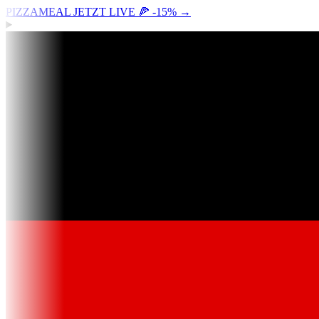
PIZZAMEAL JETZT LIVE 🍕 -15%
→