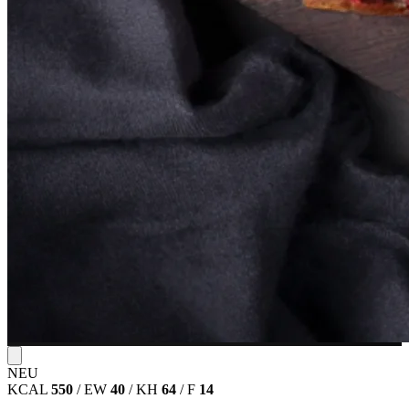
NEU
KCAL
550
/
EW
40
/
KH
64
/
F
14