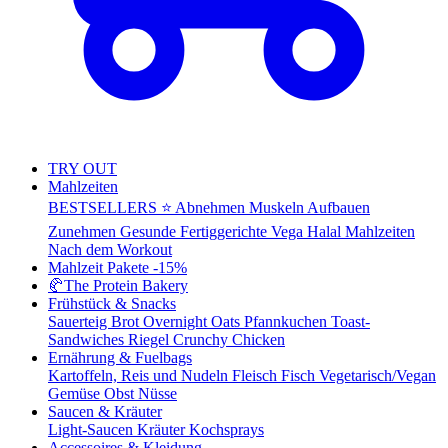
TRY OUT
Mahlzeiten
BESTSELLERS ⭐
Abnehmen
Muskeln Aufbauen
Zunehmen
Gesunde Fertiggerichte
Vega
Halal Mahlzeiten
Nach dem Workout
Mahlzeit Pakete
-15%
🥐
The Protein Bakery
Frühstück & Snacks
Sauerteig Brot
Overnight Oats
Pfannkuchen
Toast-
Sandwiches
Riegel
Crunchy Chicken
Ernährung & Fuelbags
Kartoffeln, Reis und Nudeln
Fleisch
Fisch
Vegetarisch/Vegan
Gemüse
Obst
Nüsse
Saucen & Kräuter
Light-Saucen
Kräuter
Kochsprays
Accessoires & Kleidung