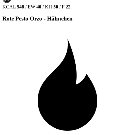
HALAL
KCAL
548
/
EW
40
/
KH
50
/
F
22
Rote Pesto Orzo - Hähnchen