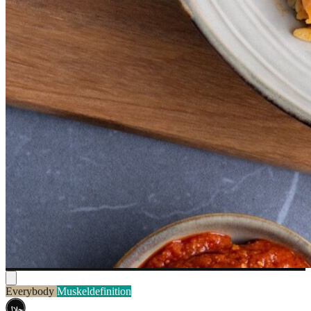
Everybody
Muskeldefinition
حلال