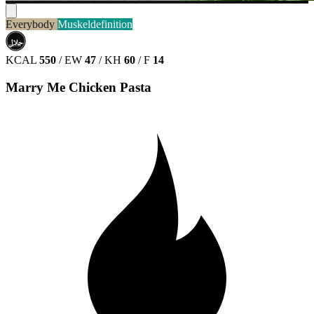
Everybody
Muskeldefinition
حلال
HALAL
KCAL
550
/
EW
47
/
KH
60
/
F
14
Marry Me Chicken Pasta