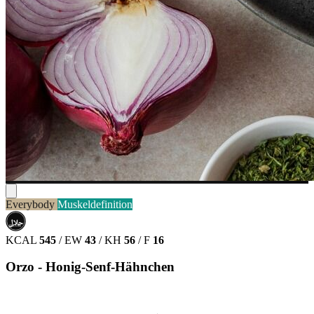
Everybody
Muskeldefinition
حلال
HALAL
KCAL
545
/
EW
43
/
KH
56
/
F
16
Orzo - Honig-Senf-Hähnchen