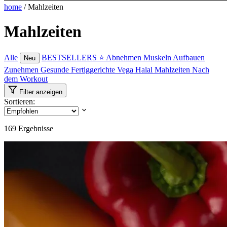
home
/
Mahlzeiten
Mahlzeiten
Alle
BESTSELLERS ⭐
Abnehmen
Muskeln Aufbauen
Neu
Zunehmen
Gesunde Fertiggerichte
Vega
Halal Mahlzeiten
Nach
dem Workout
Filter anzeigen
Sortieren:
169
Ergebnisse