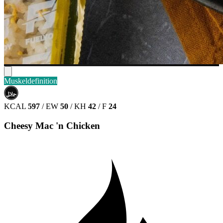
Muskeldefinition
حلال
HALAL
KCAL
597
/
EW
50
/
KH
42
/
F
24
Cheesy Mac 'n Chicken