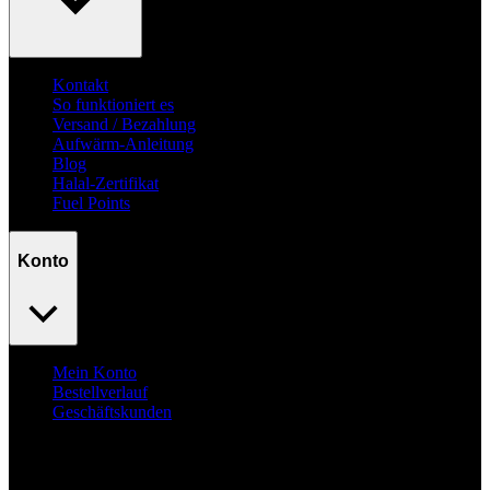
Kontakt
So funktioniert es
Versand / Bezahlung
Aufwärm-Anleitung
Blog
Halal-Zertifikat
Fuel Points
Konto
Mein Konto
Bestellverlauf
Geschäftskunden
Surpass
your goals.
No excuses.