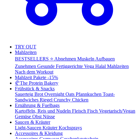
TRY OUT
Mahlzeiten
BESTSELLERS ⭐
Abnehmen
Muskeln Aufbauen
Zunehmen
Gesunde Fertiggerichte
Vega
Halal Mahlzeiten
Nach dem Workout
Mahlzeit Pakete
-15%
🥐
The Protein Bakery
Frühstück & Snacks
Sauerteig Brot
Overnight Oats
Pfannkuchen
Toast-
Sandwiches
Riegel
Crunchy Chicken
Ernährung & Fuelbags
Kartoffeln, Reis und Nudeln
Fleisch
Fisch
Vegetarisch/Vegan
Gemüse
Obst
Nüsse
Saucen & Kräuter
Light-Saucen
Kräuter
Kochsprays
Accessoires & Kleidung
Accessoires
Gymwear
Geschenkgutschein