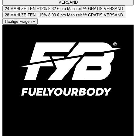
VERSAND
24 MAHLZEITEN
−12%
8,32 € pro Mahlzeit
GRATIS VERSAND
28 MAHLZEITEN
−15%
8,03 € pro Mahlzeit
GRATIS VERSAND
Häufige Fragen
+
Hauptstraße 166
41372 Niederkrüchten-Elmpt
Deutschland