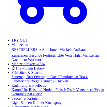
TRY OUT
Mahlzeiten
BESTSELLERS ⭐
Abnehmen
Muskeln Aufbauen
Zunehmen
Gesunde Fertiggerichte
Vega
Halal Mahlzeiten
Nach dem Workout
Mahlzeit Pakete
-15%
🥐
The Protein Bakery
Frühstück & Snacks
Sauerteig Brot
Overnight Oats
Pfannkuchen
Toast-
Sandwiches
Riegel
Crunchy Chicken
Ernährung & Fuelbags
Kartoffeln, Reis und Nudeln
Fleisch
Fisch
Vegetarisch/Vegan
Gemüse
Obst
Nüsse
Saucen & Kräuter
Light-Saucen
Kräuter
Kochsprays
Accessoires & Kleidung