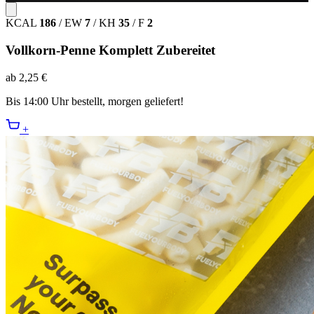
KCAL
186
/
EW
7
/
KH
35
/
F
2
Vollkorn-Penne Komplett Zubereitet
ab 2,25 €
Bis 14:00 Uhr bestellt, morgen geliefert!
+