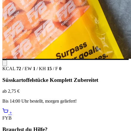
KCAL
72
/
EW
1
/
KH
15
/
F
0
Süsskartoffelstücke Komplett Zubereitet
ab 2,75 €
Bis 14:00 Uhr bestellt, morgen geliefert!
+
FYB
Brauchst du Hilfe?