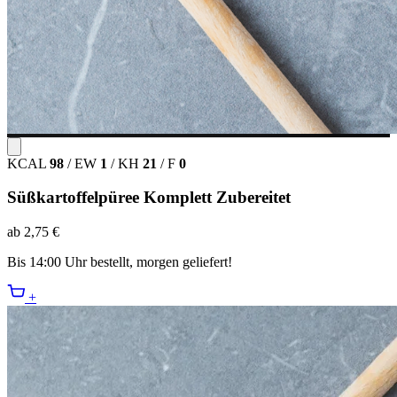
KCAL
98
/
EW
1
/
KH
21
/
F
0
Süßkartoffelpüree Komplett Zubereitet
ab 2,75 €
Bis 14:00 Uhr bestellt, morgen geliefert!
+