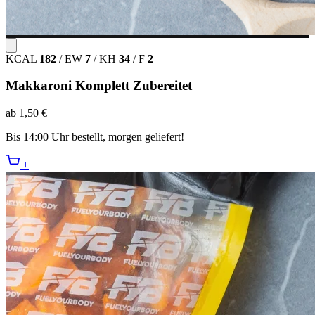
KCAL
182
/
EW
7
/
KH
34
/
F
2
Makkaroni Komplett Zubereitet
ab 1,50 €
Bis 14:00 Uhr bestellt, morgen geliefert!
+