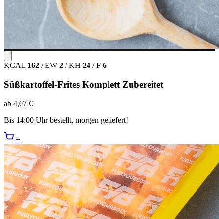
KCAL
162
/
EW
2
/
KH
24
/
F
6
Süßkartoffel-Frites Komplett Zubereitet
ab 4,07 €
Bis 14:00 Uhr bestellt, morgen geliefert!
+