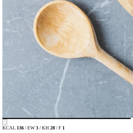
KCAL
136
/
EW
3
/
KH
28
/
F
1