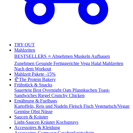
TRY OUT
Mahlzeiten
BESTSELLERS ⭐
Abnehmen
Muskeln Aufbauen
Zunehmen
Gesunde Fertiggerichte
Vega
Halal Mahlzeiten
Nach dem Workout
Mahlzeit Pakete
-15%
🥐
The Protein Bakery
Frühstück & Snacks
Sauerteig Brot
Overnight Oats
Pfannkuchen
Toast-
Sandwiches
Riegel
Crunchy Chicken
Ernährung & Fuelbags
Kartoffeln, Reis und Nudeln
Fleisch
Fisch
Vegetarisch/Vegan
Gemüse
Obst
Nüsse
Saucen & Kräuter
Light-Saucen
Kräuter
Kochsprays
Accessoires & Kleidung
Accessoires
Gymwear
Geschenkgutschein