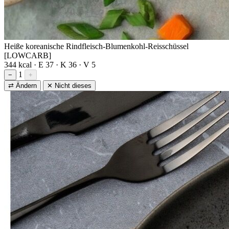
Heiße koreanische Rindfleisch-Blumenkohl-Reisschüssel
[LOWCARB]
344 kcal · E 37 · K 36 · V 5
1
−
+
⇄ Ändern
✕ Nicht dieses