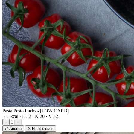
Pasta Pesto Lachs - [LOW CARB]
511 kcal · E 32 · K 20 · V 32
1
−
+
⇄ Ändern
✕ Nicht dieses