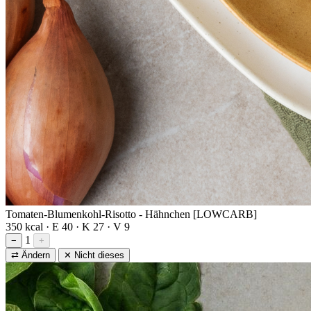
Tomaten-Blumenkohl-Risotto - Hähnchen [LOWCARB]
350 kcal · E 40 · K 27 · V 9
1
−
+
⇄ Ändern
✕ Nicht dieses