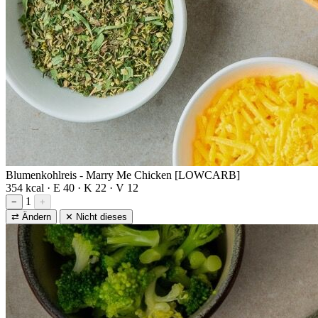
Blumenkohlreis - Marry Me Chicken [LOWCARB]
354 kcal · E 40 · K 22 · V 12
1
−
+
⇄ Ändern
✕ Nicht dieses