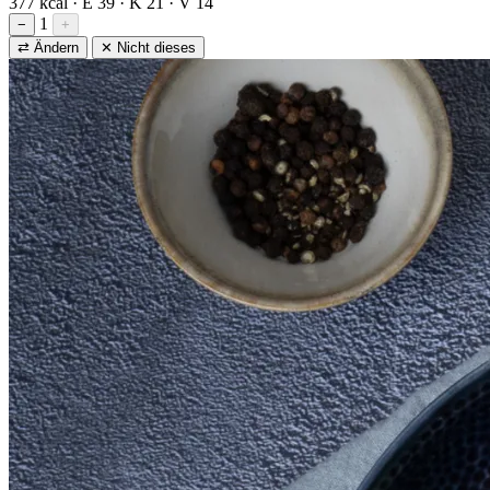
377 kcal · E 39 · K 21 · V 14
1
−
+
⇄ Ändern
✕ Nicht dieses