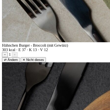
Hähnchen Burger - Broccoli (mit Gewürz)
303 kcal · E 37 · K 13 · V 12
1
−
+
⇄ Ändern
✕ Nicht dieses