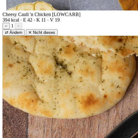
Cheesy Cauli 'n Chicken [LOWCARB]
394 kcal · E 42 · K 11 · V 19
1
−
+
⇄ Ändern
✕ Nicht dieses