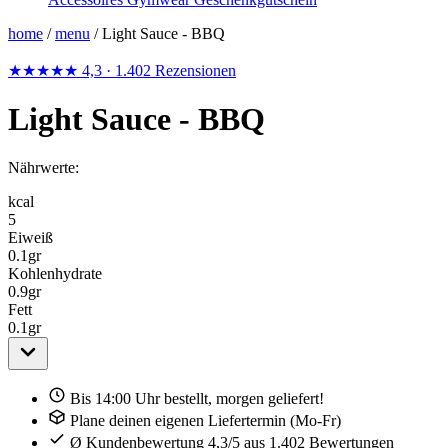
home
/
menu
/
Light Sauce - BBQ
★★★★★
4,3
· 1.402 Rezensionen
Light Sauce - BBQ
Nährwerte:
kcal
5
Eiweiß
0.1
gr
Kohlenhydrate
0.9
gr
Fett
0.1
gr
Bis 14:00 Uhr bestellt, morgen geliefert!
Plane deinen eigenen Liefertermin (Mo-Fr)
Ø Kundenbewertung 4,3/5 aus 1.402 Bewertungen