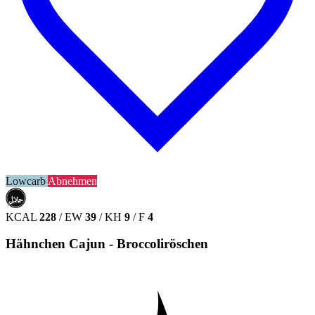
Lowcarb
Abnehmen
حلال
HALAL
KCAL
228
/
EW
39
/
KH
9
/
F
4
Hähnchen Cajun - Broccoliröschen