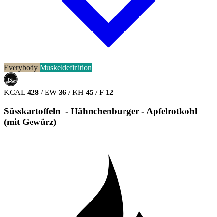
Everybody
Muskeldefinition
حلال
HALAL
KCAL
428
/
EW
36
/
KH
45
/
F
12
Süsskartoffeln - Hähnchenburger - Apfelrotkohl
(mit Gewürz)