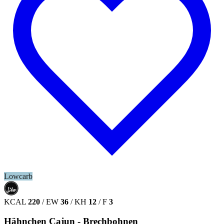
Lowcarb
حلال
HALAL
KCAL
220
/
EW
36
/
KH
12
/
F
3
Hähnchen Cajun - Brechbohnen