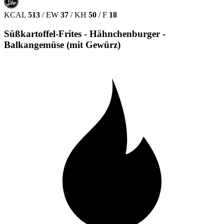
حلال
HALAL
KCAL
513
/
EW
37
/
KH
50
/
F
18
Süßkartoffel-Frites - Hähnchenburger -
Balkangemüse (mit Gewürz)