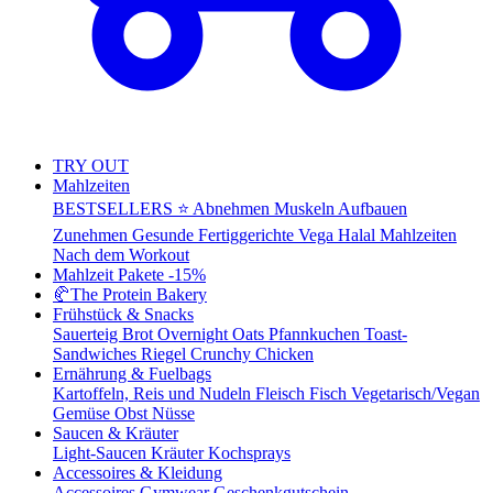
TRY OUT
Mahlzeiten
BESTSELLERS ⭐
Abnehmen
Muskeln Aufbauen
Zunehmen
Gesunde Fertiggerichte
Vega
Halal Mahlzeiten
Nach dem Workout
Mahlzeit Pakete
-15%
🥐
The Protein Bakery
Frühstück & Snacks
Sauerteig Brot
Overnight Oats
Pfannkuchen
Toast-
Sandwiches
Riegel
Crunchy Chicken
Ernährung & Fuelbags
Kartoffeln, Reis und Nudeln
Fleisch
Fisch
Vegetarisch/Vegan
Gemüse
Obst
Nüsse
Saucen & Kräuter
Light-Saucen
Kräuter
Kochsprays
Accessoires & Kleidung
Accessoires
Gymwear
Geschenkgutschein