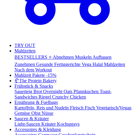
TRY OUT
Mahlzeiten
BESTSELLERS ⭐
Abnehmen
Muskeln Aufbauen
Zunehmen
Gesunde Fertiggerichte
Vega
Halal Mahlzeiten
Nach dem Workout
Mahlzeit Pakete
-15%
🥐
The Protein Bakery
Frühstück & Snacks
Sauerteig Brot
Overnight Oats
Pfannkuchen
Toast-
Sandwiches
Riegel
Crunchy Chicken
Ernährung & Fuelbags
Kartoffeln, Reis und Nudeln
Fleisch
Fisch
Vegetarisch/Vegan
Gemüse
Obst
Nüsse
Saucen & Kräuter
Light-Saucen
Kräuter
Kochsprays
Accessoires & Kleidung
Accessoires
Gymwear
Geschenkgutschein