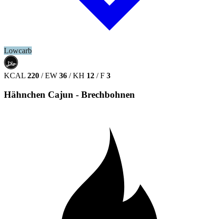
Lowcarb
حلال
HALAL
KCAL
220
/
EW
36
/
KH
12
/
F
3
Hähnchen Cajun - Brechbohnen