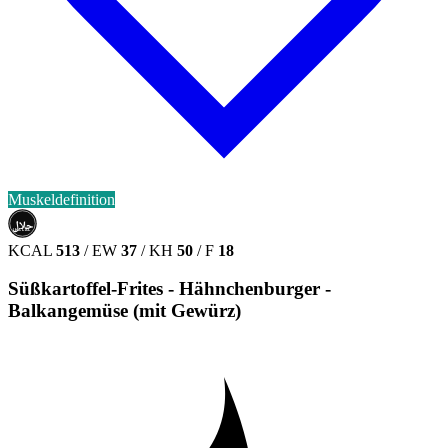
Muskeldefinition
حلال
HALAL
KCAL
513
/
EW
37
/
KH
50
/
F
18
Süßkartoffel-Frites - Hähnchenburger -
Balkangemüse (mit Gewürz)