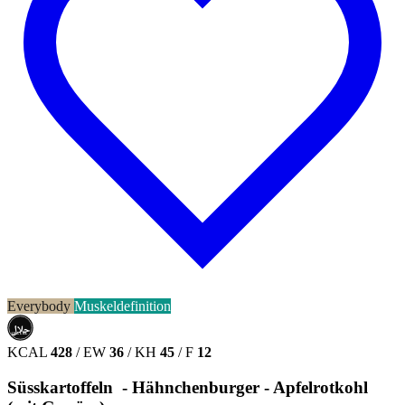
Everybody
Muskeldefinition
حلال
HALAL
KCAL
428
/
EW
36
/
KH
45
/
F
12
Süsskartoffeln - Hähnchenburger - Apfelrotkohl