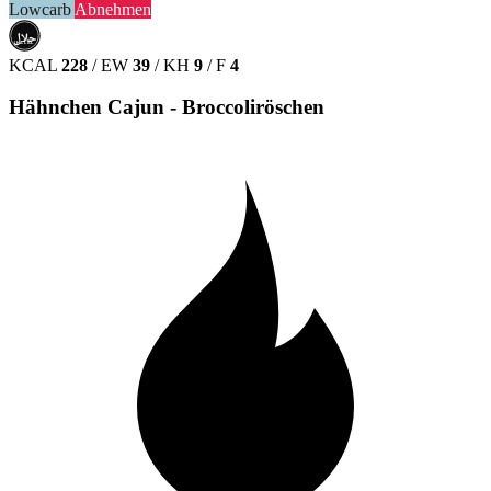
Lowcarb
Abnehmen
حلال
HALAL
KCAL
228
/
EW
39
/
KH
9
/
F
4
Hähnchen Cajun - Broccoliröschen