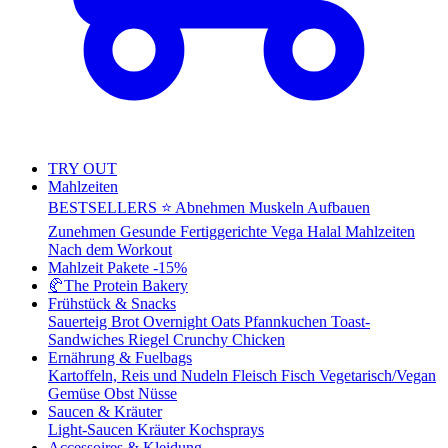
TRY OUT
Mahlzeiten
BESTSELLERS ⭐
Abnehmen
Muskeln Aufbauen
Zunehmen
Gesunde Fertiggerichte
Vega
Halal Mahlzeiten
Nach dem Workout
Mahlzeit Pakete
-15%
🥐
The Protein Bakery
Frühstück & Snacks
Sauerteig Brot
Overnight Oats
Pfannkuchen
Toast-
Sandwiches
Riegel
Crunchy Chicken
Ernährung & Fuelbags
Kartoffeln, Reis und Nudeln
Fleisch
Fisch
Vegetarisch/Vegan
Gemüse
Obst
Nüsse
Saucen & Kräuter
Light-Saucen
Kräuter
Kochsprays
Accessoires & Kleidung