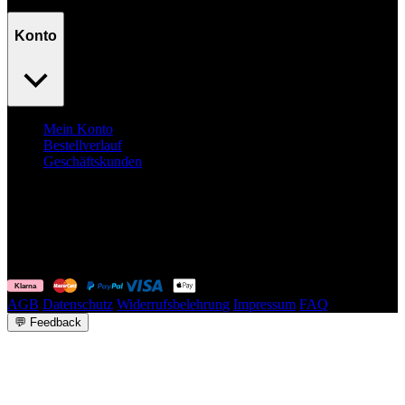
Konto
Mein Konto
Bestellverlauf
Geschäftskunden
Surpass
your goals.
No excuses.
© Fuelyourbody B.V. 2026. Alle Rechte vorbehalten.
AGB
Datenschutz
Widerrufsbelehrung
Impressum
FAQ
💬
Feedback