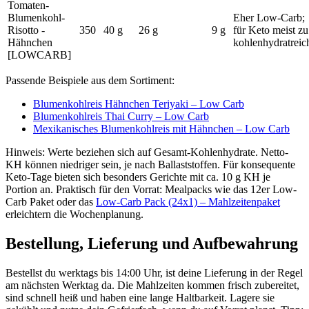
Tomaten-
Blumenkohl-
Eher Low-Carb;
Risotto -
350
40 g
26 g
9 g
für Keto meist zu
Hähnchen
kohlenhydratreic
[LOWCARB]
Passende Beispiele aus dem Sortiment:
Blumenkohlreis Hähnchen Teriyaki – Low Carb
Blumenkohlreis Thai Curry – Low Carb
Mexikanisches Blumenkohlreis mit Hähnchen – Low Carb
Hinweis: Werte beziehen sich auf Gesamt-Kohlenhydrate. Netto-
KH können niedriger sein, je nach Ballaststoffen. Für konsequente
Keto-Tage bieten sich besonders Gerichte mit ca. 10 g KH je
Portion an. Praktisch für den Vorrat: Mealpacks wie das 12er Low-
Carb Paket oder das
Low-Carb Pack (24x1) – Mahlzeitenpaket
erleichtern die Wochenplanung.
Bestellung, Lieferung und Aufbewahrung
Bestellst du werktags bis 14:00 Uhr, ist deine Lieferung in der Regel
am nächsten Werktag da. Die Mahlzeiten kommen frisch zubereitet,
sind schnell heiß und haben eine lange Haltbarkeit. Lagere sie