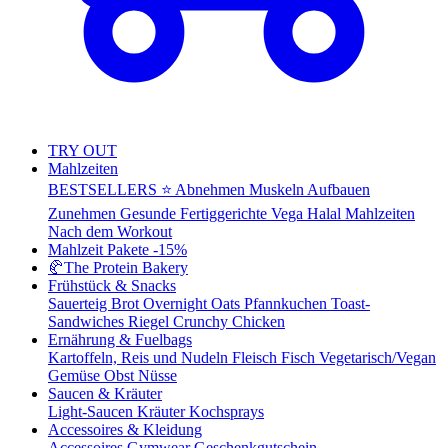
TRY OUT
Mahlzeiten
BESTSELLERS ⭐
Abnehmen
Muskeln Aufbauen
Zunehmen
Gesunde Fertiggerichte
Vega
Halal Mahlzeiten
Nach dem Workout
Mahlzeit Pakete
-15%
🥐
The Protein Bakery
Frühstück & Snacks
Sauerteig Brot
Overnight Oats
Pfannkuchen
Toast-
Sandwiches
Riegel
Crunchy Chicken
Ernährung & Fuelbags
Kartoffeln, Reis und Nudeln
Fleisch
Fisch
Vegetarisch/Vegan
Gemüse
Obst
Nüsse
Saucen & Kräuter
Light-Saucen
Kräuter
Kochsprays
Accessoires & Kleidung
Accessoires
Gymwear
Geschenkgutschein