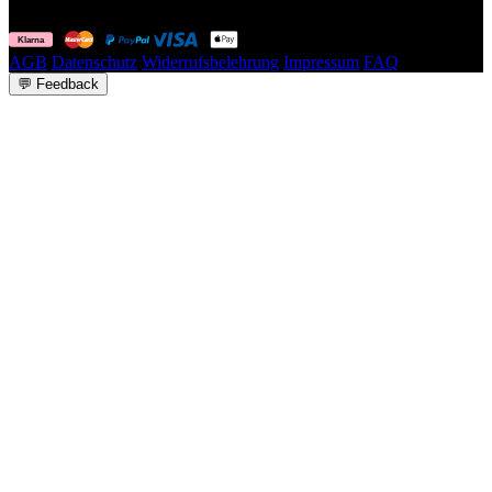
© Fuelyourbody B.V. 2026. Alle Rechte vorbehalten.
AGB
Datenschutz
Widerrufsbelehrung
Impressum
FAQ
💬
Feedback