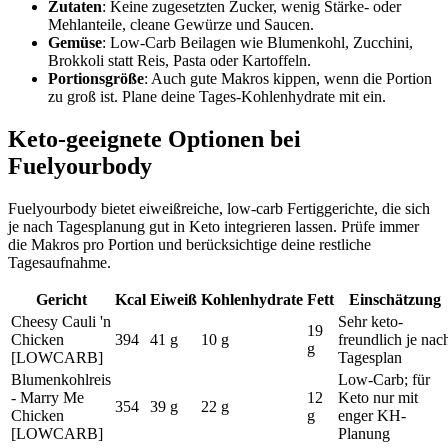
Zutaten
: Keine zugesetzten Zucker, wenig Stärke- oder
Mehlanteile, cleane Gewürze und Saucen.
Gemüse
: Low-Carb Beilagen wie Blumenkohl, Zucchini,
Brokkoli statt Reis, Pasta oder Kartoffeln.
Portionsgröße
: Auch gute Makros kippen, wenn die Portion
zu groß ist. Plane deine Tages-Kohlenhydrate mit ein.
Keto-geeignete Optionen bei
Fuelyourbody
Fuelyourbody bietet eiweißreiche, low-carb Fertiggerichte, die sich
je nach Tagesplanung gut in Keto integrieren lassen. Prüfe immer
die Makros pro Portion und berücksichtige deine restliche
Tagesaufnahme.
Gericht
Kcal
Eiweiß
Kohlenhydrate
Fett
Einschätzung
Cheesy Cauli 'n
Sehr keto-
19
Chicken
394
41 g
10 g
freundlich je nac
g
[LOWCARB]
Tagesplan
Blumenkohlreis
Low-Carb; für
- Marry Me
12
Keto nur mit
354
39 g
22 g
Chicken
g
enger KH-
[LOWCARB]
Planung