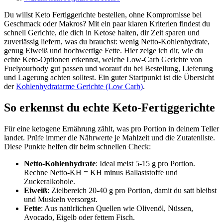
Du willst Keto Fertiggerichte bestellen, ohne Kompromisse bei
Geschmack oder Makros? Mit ein paar klaren Kriterien findest du
schnell Gerichte, die dich in Ketose halten, dir Zeit sparen und
zuverlässig liefern, was du brauchst: wenig Netto-Kohlenhydrate,
genug Eiweiß und hochwertige Fette. Hier zeige ich dir, wie du
echte Keto-Optionen erkennst, welche Low-Carb Gerichte von
Fuelyourbody gut passen und worauf du bei Bestellung, Lieferung
und Lagerung achten solltest. Ein guter Startpunkt ist die Übersicht
der
Kohlenhydratarme Gerichte (Low Carb)
.
So erkennst du echte Keto-Fertiggerichte
Für eine ketogene Ernährung zählt, was pro Portion in deinem Teller
landet. Prüfe immer die Nährwerte je Mahlzeit und die Zutatenliste.
Diese Punkte helfen dir beim schnellen Check:
Netto-Kohlenhydrate
: Ideal meist 5-15 g pro Portion.
Rechne Netto-KH = KH minus Ballaststoffe und
Zuckeralkohole.
Eiweiß
: Zielbereich 20-40 g pro Portion, damit du satt bleibst
und Muskeln versorgst.
Fette
: Aus natürlichen Quellen wie Olivenöl, Nüssen,
Avocado, Eigelb oder fettem Fisch.