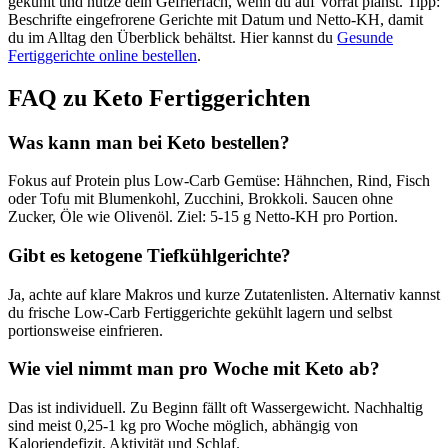
gekühlt und nutze dein Gefrierfach, wenn du auf Vorrat planst. Tipp:
Beschrifte eingefrorene Gerichte mit Datum und Netto-KH, damit
du im Alltag den Überblick behältst. Hier kannst du
Gesunde
Fertiggerichte online bestellen
.
FAQ zu Keto Fertiggerichten
Was kann man bei Keto bestellen?
Fokus auf Protein plus Low-Carb Gemüse: Hähnchen, Rind, Fisch
oder Tofu mit Blumenkohl, Zucchini, Brokkoli. Saucen ohne
Zucker, Öle wie Olivenöl. Ziel: 5-15 g Netto-KH pro Portion.
Gibt es ketogene Tiefkühlgerichte?
Ja, achte auf klare Makros und kurze Zutatenlisten. Alternativ kannst
du frische Low-Carb Fertiggerichte gekühlt lagern und selbst
portionsweise einfrieren.
Wie viel nimmt man pro Woche mit Keto ab?
Das ist individuell. Zu Beginn fällt oft Wassergewicht. Nachhaltig
sind meist 0,25-1 kg pro Woche möglich, abhängig von
Kaloriendefizit, Aktivität und Schlaf.