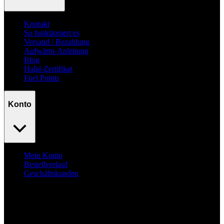
Kontakt
So funktioniert es
Versand / Bezahlung
Aufwärm-Anleitung
Blog
Halal-Zertifikat
Fuel Points
Konto
Mein Konto
Bestellverlauf
Geschäftskunden
Surpass
your goals.
No excuses.