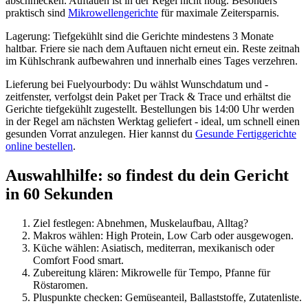
abschmecken. Auftauen ist in der Regel nicht nötig. Besonders
praktisch sind
Mikrowellengerichte
für maximale Zeitersparnis.
Lagerung: Tiefgekühlt sind die Gerichte mindestens 3 Monate
haltbar. Friere sie nach dem Auftauen nicht erneut ein. Reste zeitnah
im Kühlschrank aufbewahren und innerhalb eines Tages verzehren.
Lieferung bei Fuelyourbody: Du wählst Wunschdatum und -
zeitfenster, verfolgst dein Paket per Track & Trace und erhältst die
Gerichte tiefgekühlt zugestellt. Bestellungen bis 14:00 Uhr werden
in der Regel am nächsten Werktag geliefert - ideal, um schnell einen
gesunden Vorrat anzulegen. Hier kannst du
Gesunde Fertiggerichte
online bestellen
.
Auswahlhilfe: so findest du dein Gericht
in 60 Sekunden
Ziel festlegen: Abnehmen, Muskelaufbau, Alltag?
Makros wählen: High Protein, Low Carb oder ausgewogen.
Küche wählen: Asiatisch, mediterran, mexikanisch oder
Comfort Food smart.
Zubereitung klären: Mikrowelle für Tempo, Pfanne für
Röstaromen.
Pluspunkte checken: Gemüseanteil, Ballaststoffe, Zutatenliste.