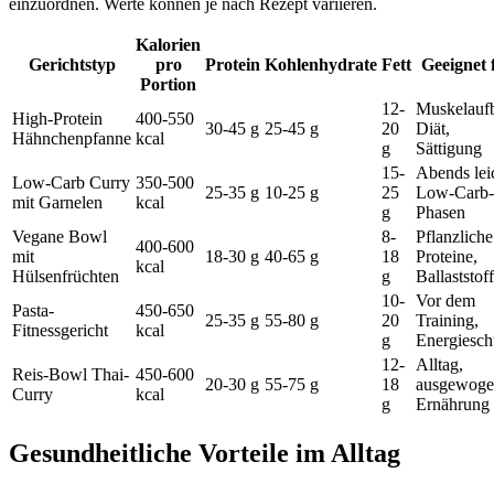
einzuordnen. Werte können je nach Rezept variieren.
Kalorien
Gerichtstyp
pro
Protein
Kohlenhydrate
Fett
Geeignet 
Portion
12-
Muskelauf
High-Protein
400-550
30-45 g
25-45 g
20
Diät,
Hähnchenpfanne
kcal
g
Sättigung
15-
Abends lei
Low-Carb Curry
350-500
25-35 g
10-25 g
25
Low-Carb-
mit Garnelen
kcal
g
Phasen
Vegane Bowl
8-
Pflanzliche
400-600
mit
18-30 g
40-65 g
18
Proteine,
kcal
Hülsenfrüchten
g
Ballaststof
10-
Vor dem
Pasta-
450-650
25-35 g
55-80 g
20
Training,
Fitnessgericht
kcal
g
Energiesc
12-
Alltag,
Reis-Bowl Thai-
450-600
20-30 g
55-75 g
18
ausgewoge
Curry
kcal
g
Ernährung
Gesundheitliche Vorteile im Alltag