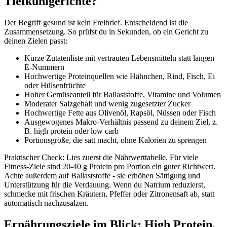
Tiefkühlgerichte?
Der Begriff gesund ist kein Freibrief. Entscheidend ist die
Zusammensetzung. So prüfst du in Sekunden, ob ein Gericht zu
deinen Zielen passt:
Kurze Zutatenliste mit vertrauten Lebensmitteln statt langen
E-Nummern
Hochwertige Proteinquellen wie Hähnchen, Rind, Fisch, Ei
oder Hülsenfrüchte
Hoher Gemüseanteil für Ballaststoffe, Vitamine und Volumen
Moderater Salzgehalt und wenig zugesetzter Zucker
Hochwertige Fette aus Olivenöl, Rapsöl, Nüssen oder Fisch
Ausgewogenes Makro-Verhältnis passend zu deinem Ziel, z.
B. high protein oder low carb
Portionsgröße, die satt macht, ohne Kalorien zu sprengen
Praktischer Check: Lies zuerst die Nährwerttabelle. Für viele
Fitness-Ziele sind 20-40 g Protein pro Portion ein guter Richtwert.
Achte außerdem auf Ballaststoffe - sie erhöhen Sättigung und
Unterstützung für die Verdauung. Wenn du Natrium reduzierst,
schmecke mit frischen Kräutern, Pfeffer oder Zitronensaft ab, statt
automatisch nachzusalzen.
Ernährungsziele im Blick: High Protein,