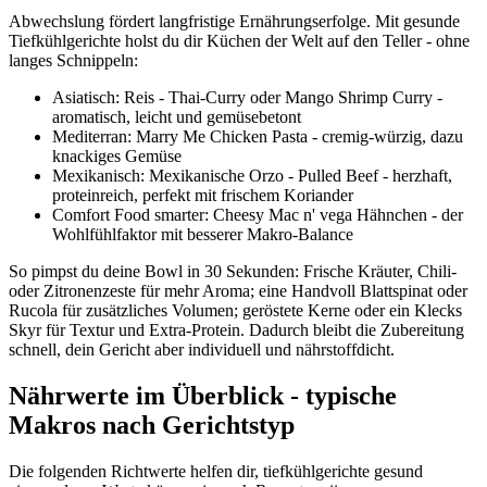
Abwechslung fördert langfristige Ernährungserfolge. Mit gesunde
Tiefkühlgerichte holst du dir Küchen der Welt auf den Teller - ohne
langes Schnippeln:
Asiatisch: Reis - Thai-Curry oder Mango Shrimp Curry -
aromatisch, leicht und gemüsebetont
Mediterran: Marry Me Chicken Pasta - cremig-würzig, dazu
knackiges Gemüse
Mexikanisch: Mexikanische Orzo - Pulled Beef - herzhaft,
proteinreich, perfekt mit frischem Koriander
Comfort Food smarter: Cheesy Mac n' vega Hähnchen - der
Wohlfühlfaktor mit besserer Makro-Balance
So pimpst du deine Bowl in 30 Sekunden: Frische Kräuter, Chili-
oder Zitronenzeste für mehr Aroma; eine Handvoll Blattspinat oder
Rucola für zusätzliches Volumen; geröstete Kerne oder ein Klecks
Skyr für Textur und Extra-Protein. Dadurch bleibt die Zubereitung
schnell, dein Gericht aber individuell und nährstoffdicht.
Nährwerte im Überblick - typische
Makros nach Gerichtstyp
Die folgenden Richtwerte helfen dir, tiefkühlgerichte gesund