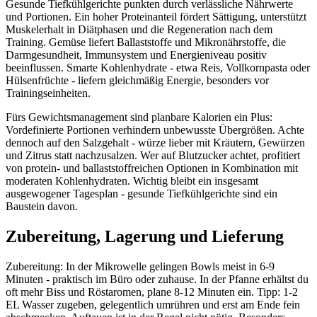
Gesunde Tiefkühlgerichte punkten durch verlässliche Nährwerte
und Portionen. Ein hoher Proteinanteil fördert Sättigung, unterstützt
Muskelerhalt in Diätphasen und die Regeneration nach dem
Training. Gemüse liefert Ballaststoffe und Mikronährstoffe, die
Darmgesundheit, Immunsystem und Energieniveau positiv
beeinflussen. Smarte Kohlenhydrate - etwa Reis, Vollkornpasta oder
Hülsenfrüchte - liefern gleichmäßig Energie, besonders vor
Trainingseinheiten.
Fürs Gewichtsmanagement sind planbare Kalorien ein Plus:
Vordefinierte Portionen verhindern unbewusste Übergrößen. Achte
dennoch auf den Salzgehalt - würze lieber mit Kräutern, Gewürzen
und Zitrus statt nachzusalzen. Wer auf Blutzucker achtet, profitiert
von protein- und ballaststoffreichen Optionen in Kombination mit
moderaten Kohlenhydraten. Wichtig bleibt ein insgesamt
ausgewogener Tagesplan - gesunde Tiefkühlgerichte sind ein
Baustein davon.
Zubereitung, Lagerung und Lieferung
Zubereitung: In der Mikrowelle gelingen Bowls meist in 6-9
Minuten - praktisch im Büro oder zuhause. In der Pfanne erhältst du
oft mehr Biss und Röstaromen, plane 8-12 Minuten ein. Tipp: 1-2
EL Wasser zugeben, gelegentlich umrühren und erst am Ende fein