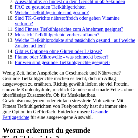
Auswahlhilfe: so findest du dein Gericht in 60 Sekunden
FAQ zu gesunden Tiefkühlgerichten
Welche Tiefkühlgerichte sind gesund?
Sind TK-Gerichte nährstoffreich oder gehen Vitamine
verloren?
Sind Fitness Tiefkühlgerichte zum Abnehmen geeignet?
Muss ich Tiefkühlgerichte vorher auftauen?
Welche Tiefkühlprodukte sind tatsächlich gesund - auf welche
Zutaten achten?
Gibt es Optionen ohne Gluten oder Laktose?
Pfanne oder Mikrowelle - was schmeckt besser?
Für wen sind gesunde Tiefkühlgerichte geeignet?
Wenig Zeit, hohe Ansprüche an Geschmack und Nährwerte?
Gesunde Tiefkühlgerichte machen es leicht, dich im Alltag
ausgewogen zu ernähren. Richtig gewählt liefern sie viel Protein,
sinnvolle Kohlenhydrate, reichlich Gemüse und smarte Fette - ohne
überflüssige Zusatzstoffe. Ob für Muskelaufbau,
Gewichtsmanagement oder einfach stressfreie Mahlzeiten: Mit
Fitness Tiefkühlgerichten von Fuelyourbody hast du immer eine
gute Option im Gefrierfach. Entdecke unsere
Gesunde
Fertiggerichte
für eine ausgewogene Auswahl.
Woran erkennst du gesunde