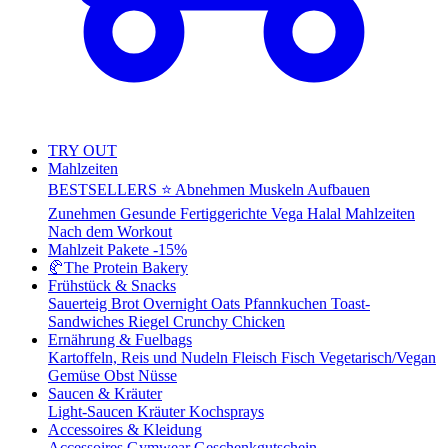
TRY OUT
Mahlzeiten
BESTSELLERS ⭐
Abnehmen
Muskeln Aufbauen
Zunehmen
Gesunde Fertiggerichte
Vega
Halal Mahlzeiten
Nach dem Workout
Mahlzeit Pakete
-15%
🥐
The Protein Bakery
Frühstück & Snacks
Sauerteig Brot
Overnight Oats
Pfannkuchen
Toast-
Sandwiches
Riegel
Crunchy Chicken
Ernährung & Fuelbags
Kartoffeln, Reis und Nudeln
Fleisch
Fisch
Vegetarisch/Vegan
Gemüse
Obst
Nüsse
Saucen & Kräuter
Light-Saucen
Kräuter
Kochsprays
Accessoires & Kleidung
Accessoires
Gymwear
Geschenkgutschein