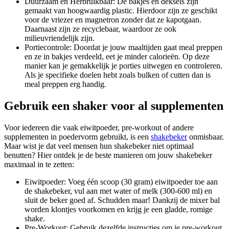
Duurzaam en Herbruikbaar: De bakjes en deksels zijn
gemaakt van hoogwaardig plastic. Hierdoor zijn ze geschikt
voor de vriezer en magnetron zonder dat ze kapotgaan.
Daarnaast zijn ze recyclebaar, waardoor ze ook
milieuvriendelijk zijn.
Portiecontrole: Doordat je jouw maaltijden gaat meal preppen
en ze in bakjes verdeeld, eet je minder calorieën. Op deze
manier kan je gemakkelijk je porties uitwegen en controleren.
Als je specifieke doelen hebt zoals bulken of cutten dan is
meal preppen erg handig.
Gebruik een shaker voor al supplementen
Voor iedereen die vaak eiwitpoeder, pre-workout of andere
supplementen in poedervorm gebruikt, is een
shakebeker
onmisbaar.
Maar wist je dat veel mensen hun shakebeker niet optimaal
benutten? Hier ontdek je de beste manieren om jouw shakebeker
maximaal in te zetten:
Eiwitpoeder: Voeg één scoop (30 gram) eiwitpoeder toe aan
de shakebeker, vul aan met water of melk (300-600 ml) en
sluit de beker goed af. Schudden maar! Dankzij de mixer bal
worden klontjes voorkomen en krijg je een gladde, romige
shake.
Pre-Workout: Gebruik dezelfde instructies om je pre-workout