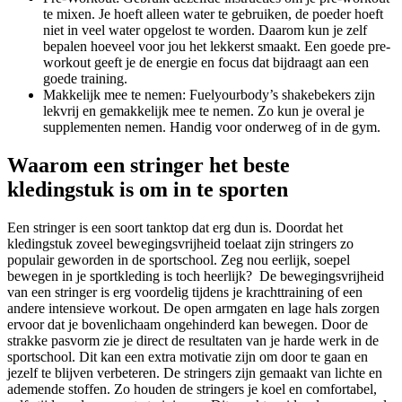
te mixen. Je hoeft alleen water te gebruiken, de poeder hoeft
niet in veel water opgelost te worden. Daarom kun je zelf
bepalen hoeveel voor jou het lekkerst smaakt. Een goede pre-
workout geeft je de energie en focus dat bijdraagt aan een
goede training.
Makkelijk mee te nemen: Fuelyourbody’s shakebekers zijn
lekvrij en gemakkelijk mee te nemen. Zo kun je overal je
supplementen nemen. Handig voor onderweg of in de gym.
Waarom een stringer het beste
kledingstuk is om in te sporten
Een stringer is een soort tanktop dat erg dun is. Doordat het
kledingstuk zoveel bewegingsvrijheid toelaat zijn stringers zo
populair geworden in de sportschool. Zeg nou eerlijk, soepel
bewegen in je sportkleding is toch heerlijk? De bewegingsvrijheid
van een stringer is erg voordelig tijdens je krachttraining of een
andere intensieve workout. De open armgaten en lage hals zorgen
ervoor dat je bovenlichaam ongehinderd kan bewegen. Door de
strakke pasvorm zie je direct de resultaten van je harde werk in de
sportschool. Dit kan een extra motivatie zijn om door te gaan en
jezelf te blijven verbeteren. De stringers zijn gemaakt van lichte en
ademende stoffen. Zo houden de stringers je koel en comfortabel,