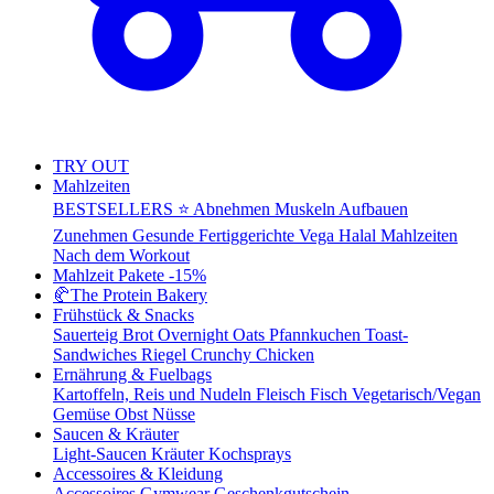
TRY OUT
Mahlzeiten
BESTSELLERS ⭐
Abnehmen
Muskeln Aufbauen
Zunehmen
Gesunde Fertiggerichte
Vega
Halal Mahlzeiten
Nach dem Workout
Mahlzeit Pakete
-15%
🥐
The Protein Bakery
Frühstück & Snacks
Sauerteig Brot
Overnight Oats
Pfannkuchen
Toast-
Sandwiches
Riegel
Crunchy Chicken
Ernährung & Fuelbags
Kartoffeln, Reis und Nudeln
Fleisch
Fisch
Vegetarisch/Vegan
Gemüse
Obst
Nüsse
Saucen & Kräuter
Light-Saucen
Kräuter
Kochsprays
Accessoires & Kleidung
Accessoires
Gymwear
Geschenkgutschein