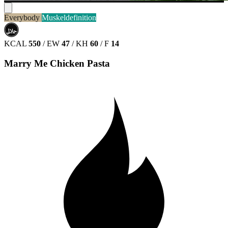
Everybody
Muskeldefinition
حلال
HALAL
KCAL
550
/
EW
47
/
KH
60
/
F
14
Marry Me Chicken Pasta