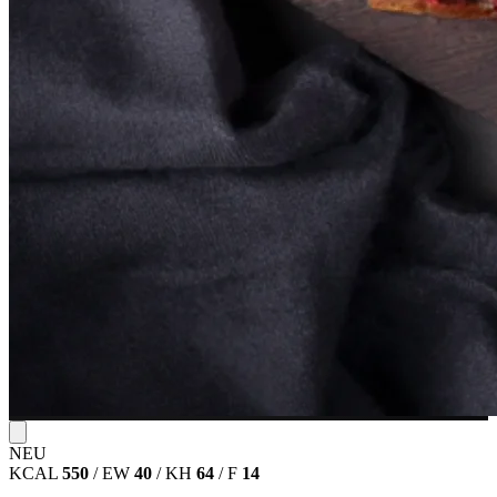
NEU
KCAL
550
/
EW
40
/
KH
64
/
F
14