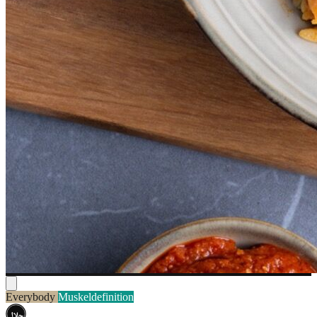
Everybody
Muskeldefinition
حلال