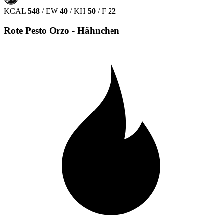
HALAL
KCAL
548
/
EW
40
/
KH
50
/
F
22
Rote Pesto Orzo - Hähnchen