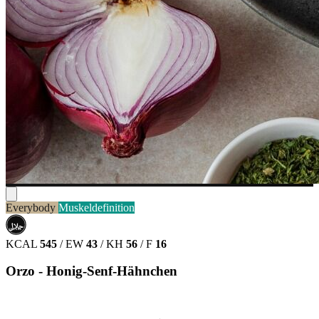
Everybody
Muskeldefinition
حلال
HALAL
KCAL
545
/
EW
43
/
KH
56
/
F
16
Orzo - Honig-Senf-Hähnchen