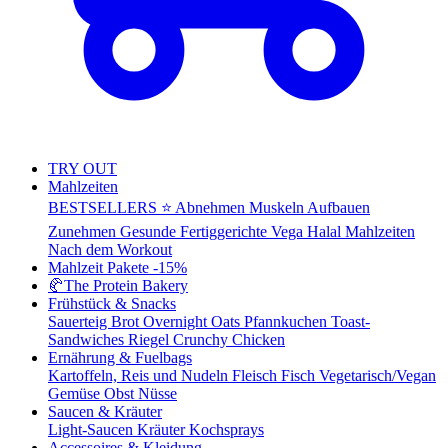
TRY OUT
Mahlzeiten
BESTSELLERS ⭐
Abnehmen
Muskeln Aufbauen
Zunehmen
Gesunde Fertiggerichte
Vega
Halal Mahlzeiten
Nach dem Workout
Mahlzeit Pakete
-15%
🥐
The Protein Bakery
Frühstück & Snacks
Sauerteig Brot
Overnight Oats
Pfannkuchen
Toast-
Sandwiches
Riegel
Crunchy Chicken
Ernährung & Fuelbags
Kartoffeln, Reis und Nudeln
Fleisch
Fisch
Vegetarisch/Vegan
Gemüse
Obst
Nüsse
Saucen & Kräuter
Light-Saucen
Kräuter
Kochsprays
Accessoires & Kleidung