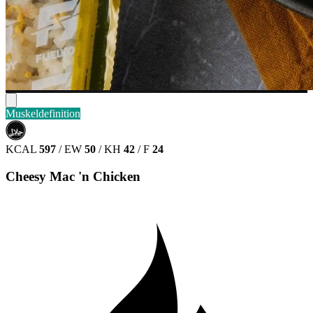
Muskeldefinition
حلال
HALAL
KCAL
597
/
EW
50
/
KH
42
/
F
24
Cheesy Mac 'n Chicken