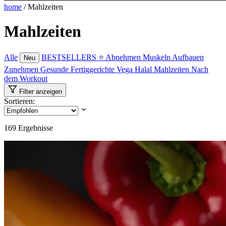
home
/
Mahlzeiten
Mahlzeiten
Alle
BESTSELLERS ⭐
Abnehmen
Muskeln Aufbauen
Neu
Zunehmen
Gesunde Fertiggerichte
Vega
Halal Mahlzeiten
Nach
dem Workout
Filter anzeigen
Sortieren:
169
Ergebnisse