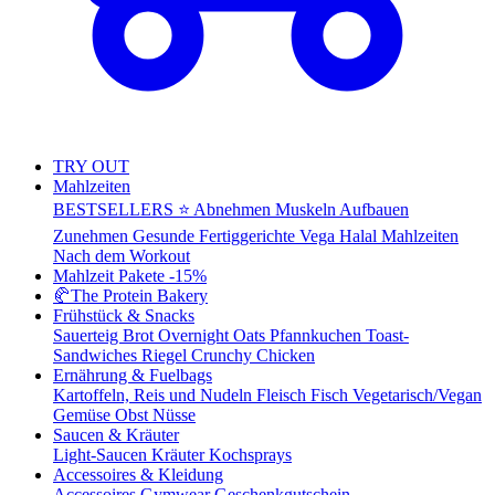
TRY OUT
Mahlzeiten
BESTSELLERS ⭐
Abnehmen
Muskeln Aufbauen
Zunehmen
Gesunde Fertiggerichte
Vega
Halal Mahlzeiten
Nach dem Workout
Mahlzeit Pakete
-15%
🥐
The Protein Bakery
Frühstück & Snacks
Sauerteig Brot
Overnight Oats
Pfannkuchen
Toast-
Sandwiches
Riegel
Crunchy Chicken
Ernährung & Fuelbags
Kartoffeln, Reis und Nudeln
Fleisch
Fisch
Vegetarisch/Vegan
Gemüse
Obst
Nüsse
Saucen & Kräuter
Light-Saucen
Kräuter
Kochsprays
Accessoires & Kleidung
Accessoires
Gymwear
Geschenkgutschein