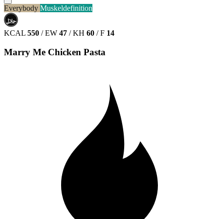
Everybody
Muskeldefinition
حلال
HALAL
KCAL
550
/
EW
47
/
KH
60
/
F
14
Marry Me Chicken Pasta