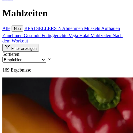
Mahlzeiten
Alle
BESTSELLERS ⭐
Abnehmen
Muskeln Aufbauen
Neu
Zunehmen
Gesunde Fertiggerichte
Vega
Halal Mahlzeiten
Nach
dem Workout
Filter anzeigen
Sortieren:
169
Ergebnisse