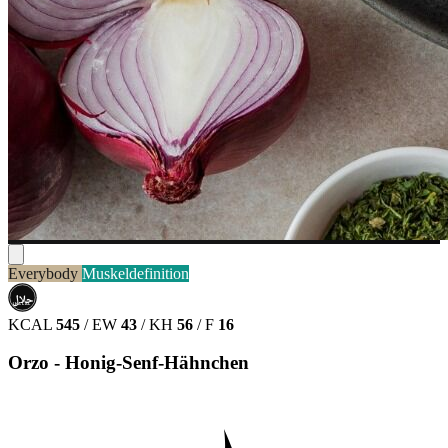
Everybody
Muskeldefinition
حلال
HALAL
KCAL
545
/
EW
43
/
KH
56
/
F
16
Orzo - Honig-Senf-Hähnchen