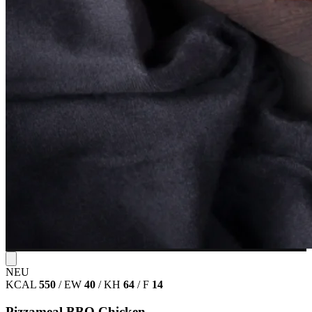
NEU
KCAL
550
/
EW
40
/
KH
64
/
F
14
Pizzameal BBQ Chicken