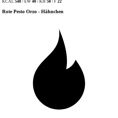
KCAL
548
/
EW
40
/
KH
50
/
F
22
Rote Pesto Orzo - Hähnchen