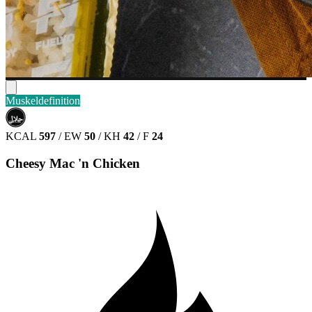
Muskeldefinition
حلال
HALAL
KCAL
597
/
EW
50
/
KH
42
/
F
24
Cheesy Mac 'n Chicken