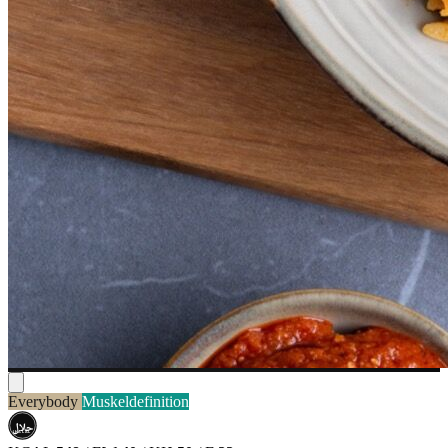
Everybody
Muskeldefinition
حلال
HALAL