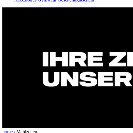
home
/
Mahlzeiten