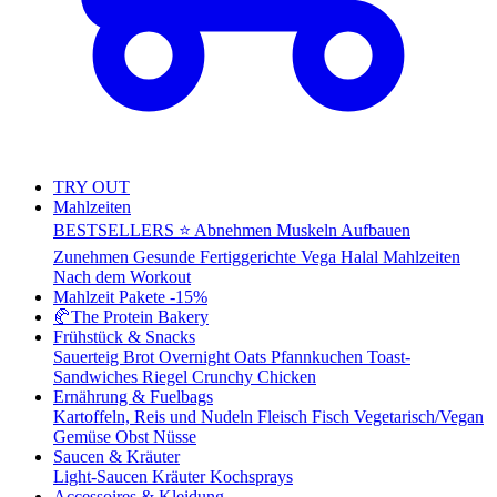
TRY OUT
Mahlzeiten
BESTSELLERS ⭐
Abnehmen
Muskeln Aufbauen
Zunehmen
Gesunde Fertiggerichte
Vega
Halal Mahlzeiten
Nach dem Workout
Mahlzeit Pakete
-15%
🥐
The Protein Bakery
Frühstück & Snacks
Sauerteig Brot
Overnight Oats
Pfannkuchen
Toast-
Sandwiches
Riegel
Crunchy Chicken
Ernährung & Fuelbags
Kartoffeln, Reis und Nudeln
Fleisch
Fisch
Vegetarisch/Vegan
Gemüse
Obst
Nüsse
Saucen & Kräuter
Light-Saucen
Kräuter
Kochsprays
Accessoires & Kleidung