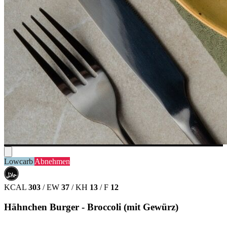
Lowcarb
Abnehmen
حلال
HALAL
KCAL
303
/
EW
37
/
KH
13
/
F
12
Hähnchen Burger - Broccoli (mit Gewürz)