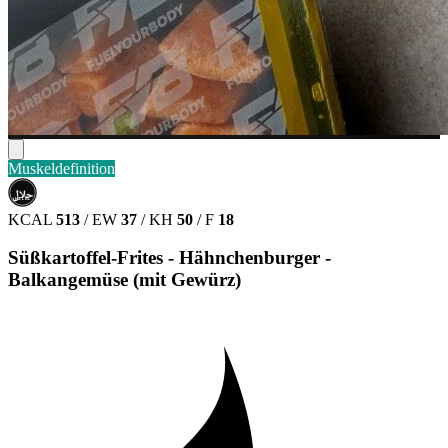
Muskeldefinition
حلال
HALAL
KCAL
513
/
EW
37
/
KH
50
/
F
18
Süßkartoffel-Frites - Hähnchenburger -
Balkangemüse (mit Gewürz)