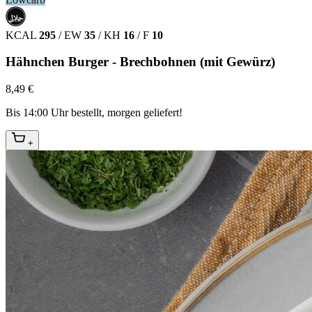
حلال
HALAL
KCAL
295
/
EW
35
/
KH
16
/
F
10
Hähnchen Burger - Brechbohnen (mit Gewürz)
8,49 €
Bis 14:00 Uhr bestellt, morgen geliefert!
+