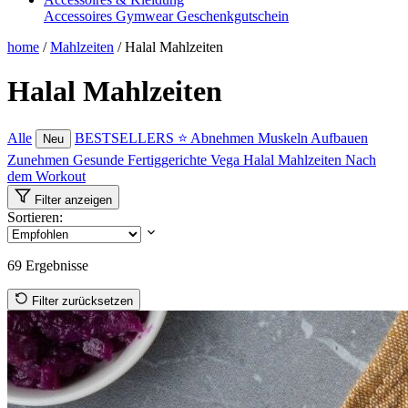
Accessoires
Gymwear
Geschenkgutschein
home
/
Mahlzeiten
/
Halal Mahlzeiten
Halal Mahlzeiten
Alle
BESTSELLERS ⭐
Abnehmen
Muskeln Aufbauen
Neu
Zunehmen
Gesunde Fertiggerichte
Vega
Halal Mahlzeiten
Nach
dem Workout
Filter anzeigen
Sortieren:
69
Ergebnisse
Filter zurücksetzen