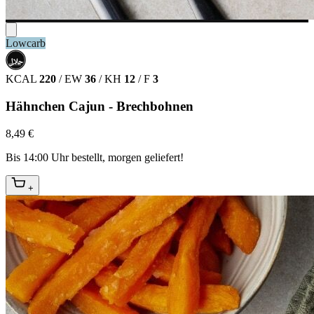
Lowcarb
حلال
HALAL
KCAL
220
/
EW
36
/
KH
12
/
F
3
Hähnchen Cajun - Brechbohnen
8,49 €
Bis 14:00 Uhr bestellt, morgen geliefert!
+