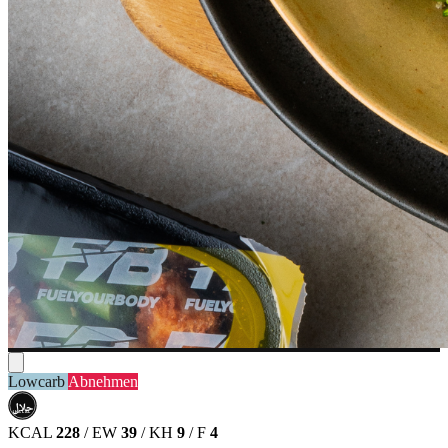
Lowcarb
Abnehmen
حلال
HALAL
KCAL
228
/
EW
39
/
KH
9
/
F
4