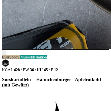
Everybody
Muskeldefinition
حلال
HALAL
KCAL
428
/
EW
36
/
KH
45
/
F
12
Süsskartoffeln - Hähnchenburger - Apfelrotkohl
(mit Gewürz)