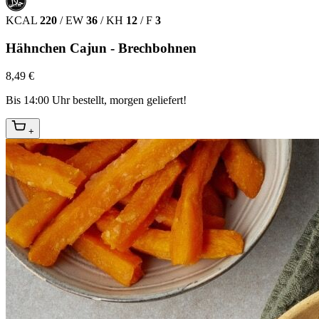
حلال
HALAL
KCAL
220
/
EW
36
/
KH
12
/
F
3
Hähnchen Cajun - Brechbohnen
8,49 €
Bis 14:00 Uhr bestellt, morgen geliefert!
+