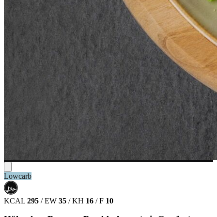
Lowcarb
حلال
HALAL
KCAL
295
/
EW
35
/
KH
16
/
F
10