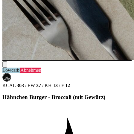
Lowcarb
Abnehmen
حلال
HALAL
KCAL
303
/
EW
37
/
KH
13
/
F
12
Hähnchen Burger - Broccoli (mit Gewürz)