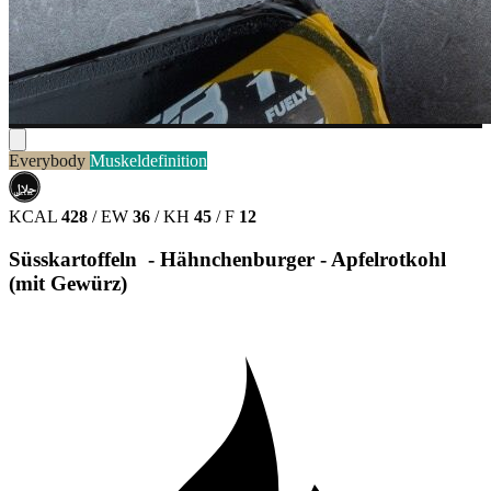
Everybody
Muskeldefinition
حلال
HALAL
KCAL
428
/
EW
36
/
KH
45
/
F
12
Süsskartoffeln - Hähnchenburger - Apfelrotkohl
(mit Gewürz)