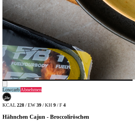
Lowcarb
Abnehmen
حلال
HALAL
KCAL
228
/
EW
39
/
KH
9
/
F
4
Hähnchen Cajun - Broccoliröschen