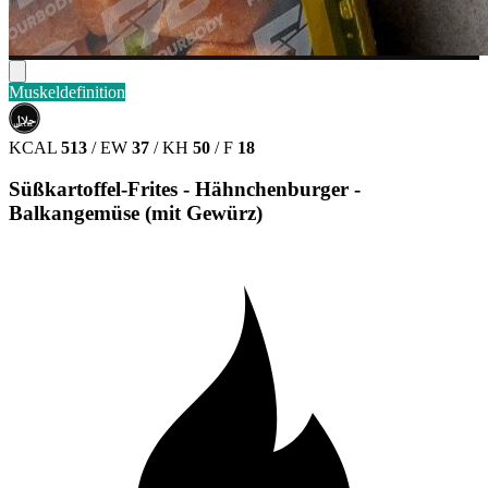
Muskeldefinition
حلال
HALAL
KCAL
513
/
EW
37
/
KH
50
/
F
18
Süßkartoffel-Frites - Hähnchenburger -
Balkangemüse (mit Gewürz)