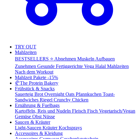
TRY OUT
Mahlzeiten
BESTSELLERS ⭐
Abnehmen
Muskeln Aufbauen
Zunehmen
Gesunde Fertiggerichte
Vega
Halal Mahlzeiten
Nach dem Workout
Mahlzeit Pakete
-15%
🥐
The Protein Bakery
Frühstück & Snacks
Sauerteig Brot
Overnight Oats
Pfannkuchen
Toast-
Sandwiches
Riegel
Crunchy Chicken
Ernährung & Fuelbags
Kartoffeln, Reis und Nudeln
Fleisch
Fisch
Vegetarisch/Vegan
Gemüse
Obst
Nüsse
Saucen & Kräuter
Light-Saucen
Kräuter
Kochsprays
Accessoires & Kleidung
Accessoires
Gymwear
Geschenkgutschein