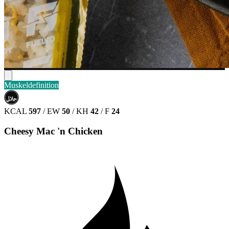
Muskeldefinition
حلال
HALAL
KCAL
597
/
EW
50
/
KH
42
/
F
24
Cheesy Mac 'n Chicken