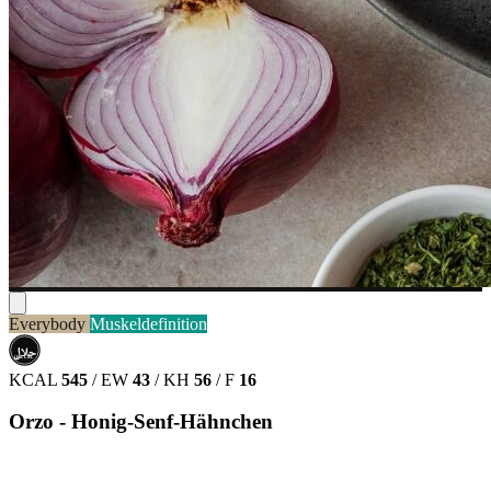
Everybody
Muskeldefinition
حلال
HALAL
KCAL
545
/
EW
43
/
KH
56
/
F
16
Orzo - Honig-Senf-Hähnchen