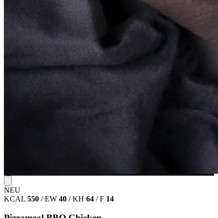
NEU
KCAL
550
/
EW
40
/
KH
64
/
F
14
Pizzameal BBQ Chicken