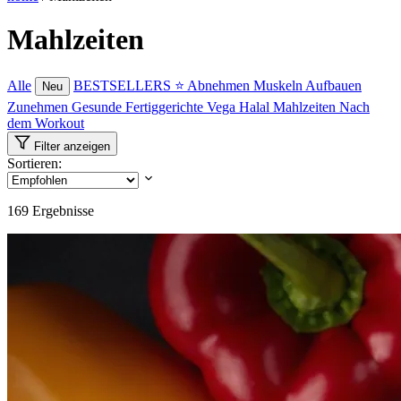
Mahlzeiten
Alle
BESTSELLERS ⭐
Abnehmen
Muskeln Aufbauen
Neu
Zunehmen
Gesunde Fertiggerichte
Vega
Halal Mahlzeiten
Nach
dem Workout
Filter anzeigen
Sortieren:
169
Ergebnisse