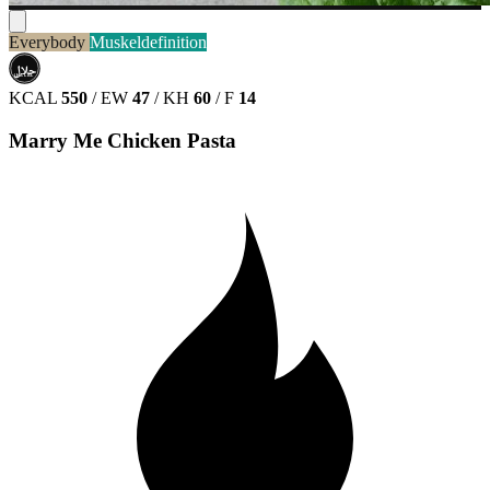
Everybody
Muskeldefinition
حلال
HALAL
KCAL
550
/
EW
47
/
KH
60
/
F
14
Marry Me Chicken Pasta