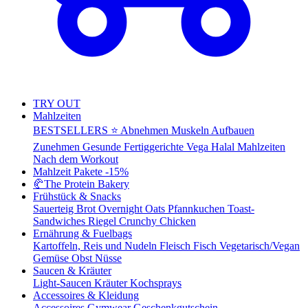
TRY OUT
Mahlzeiten
BESTSELLERS ⭐
Abnehmen
Muskeln Aufbauen
Zunehmen
Gesunde Fertiggerichte
Vega
Halal Mahlzeiten
Nach dem Workout
Mahlzeit Pakete
-15%
🥐
The Protein Bakery
Frühstück & Snacks
Sauerteig Brot
Overnight Oats
Pfannkuchen
Toast-
Sandwiches
Riegel
Crunchy Chicken
Ernährung & Fuelbags
Kartoffeln, Reis und Nudeln
Fleisch
Fisch
Vegetarisch/Vegan
Gemüse
Obst
Nüsse
Saucen & Kräuter
Light-Saucen
Kräuter
Kochsprays
Accessoires & Kleidung
Accessoires
Gymwear
Geschenkgutschein