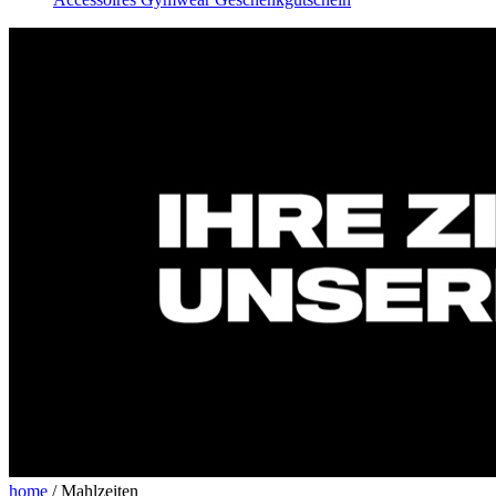
home
/
Mahlzeiten